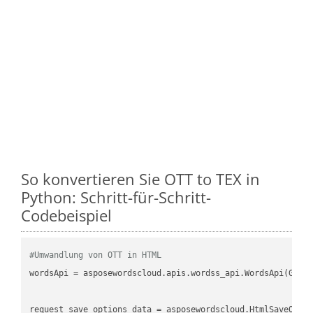
So konvertieren Sie OTT to TEX in
Python: Schritt-für-Schritt-
Codebeispiel
#Umwandlung von OTT in HTML
wordsApi = asposewordscloud.apis.wordss_api.WordsApi(GetC
request_save_options_data = asposewordscloud.HtmlSaveOptio