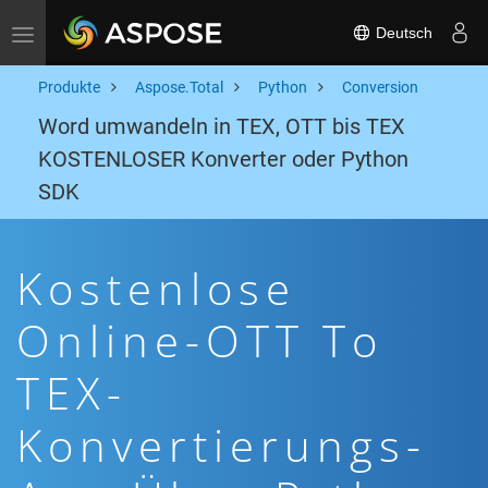
Deutsch
Toggle navigation
Produkte
Aspose.Total
Python
Conversion
Word umwandeln in TEX, OTT bis TEX
KOSTENLOSER Konverter oder Python
SDK
Kostenlose
Online-OTT To
TEX-
Konvertierungs-