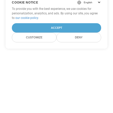
COOKIE NOTICE
To provide you with the best experience, we use cookies for
personalization, analytics, and ads. By using our site, you agree
to
our cookie policy
.
ACCEPT
CUSTOMIZE
DENY
Andere Word
Konvertierungsoptionen
Wandeln Sie OTT in DOC um
DOC:
Microsoft Word Binary Format
Wandeln Sie OTT in DOT um
DOT:
Microsoft Word Template Files