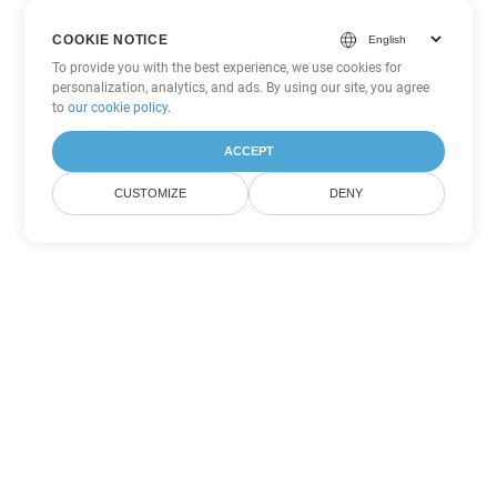
COOKIE NOTICE
To provide you with the best experience, we use cookies for
personalization, analytics, and ads. By using our site, you agree
to
our cookie policy
.
ACCEPT
CUSTOMIZE
DENY
Andere Word
Konvertierungsoptionen
Wandeln Sie OTT in DOC um
DOC:
Microsoft Word Binary Format
Wandeln Sie OTT in DOT um