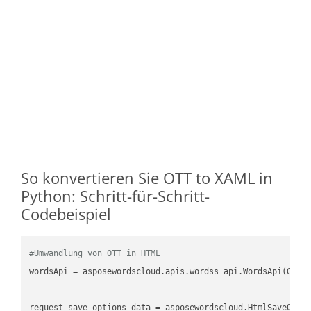
So konvertieren Sie OTT to XAML in
Python: Schritt-für-Schritt-
Codebeispiel
#Umwandlung von OTT in HTML
wordsApi
 = asposewordscloud.apis.wordss_api.WordsApi(GetC
request_save_options_data
 = asposewordscloud.HtmlSaveOpti