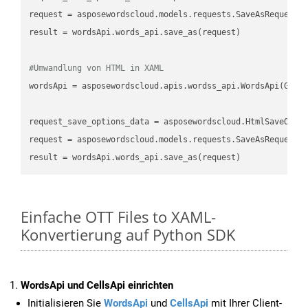
request
result
 = wordsApi.words_api.save_as(request)

#Umwandlung von HTML in XAML
wordsApi
 = asposewordscloud.apis.wordss_api.WordsApi(GetC
request_save_options_data
 = asposewordscloud.HtmlSaveOpti
request
result
Einfache OTT Files to XAML-
Konvertierung auf Python SDK
WordsApi und CellsApi einrichten
Initialisieren Sie
WordsApi
und
CellsApi
mit Ihrer Client-