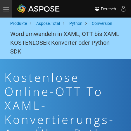
Deutsch
Toggle navigation
Produkte
Aspose.Total
Python
Conversion
Word umwandeln in XAML, OTT bis XAML
KOSTENLOSER Konverter oder Python
SDK
Kostenlose
Online-OTT To
XAML-
Konvertierungs-