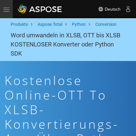
Deutsch
Toggle navigation
Produkte
Aspose.Total
Python
Conversion
Word umwandeln in XLSB, OTT bis XLSB
KOSTENLOSER Konverter oder Python
SDK
Kostenlose
Online-OTT To
XLSB-
Konvertierungs-