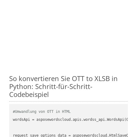
So konvertieren Sie OTT to XLSB in
Python: Schritt-für-Schritt-
Codebeispiel
#Umwandlung von OTT in HTML
wordsApi
 = asposewordscloud.apis.wordss_api.WordsApi(GetC
request_save_options_data
 = asposewordscloud.HtmlSaveOpti