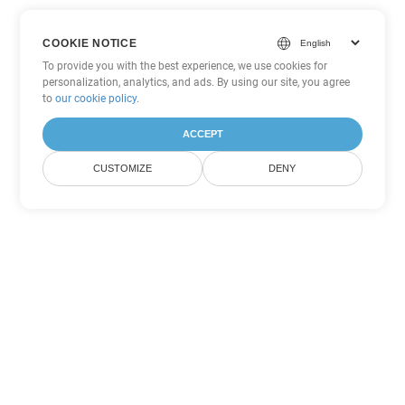
COOKIE NOTICE
To provide you with the best experience, we use cookies for
personalization, analytics, and ads. By using our site, you agree
to
our cookie policy
.
ACCEPT
CUSTOMIZE
DENY
Andere Word
Konvertierungsoptionen
Wandeln Sie OTT in DOC um
DOC:
Microsoft Word Binary Format
Wandeln Sie OTT in DOT um