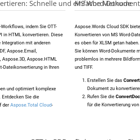
ertieren: Schnelle und einfache Methode
MS Word-Dokumente v
-Workflows, indem Sie OTT-
Aspose.Words Cloud SDK biete
I in HTML konvertieren. Diese
Konvertieren von MS Word-Datei
 Integration mit anderen
es oben für XLSM getan haben. 
DF, Aspose.Email,
Sie können Word-Dokumente mi
s, Aspose.3D, Aspose.HTML
problemlos in mehrere Bildform
-Dateikonvertierung in Ihren
und TIFF.
Erstellen Sie das
Conver
Dokument zu konvertiere
pen und optimiert komplexe
Rufen Sie die
ConvertDo
. Entdecken Sie die
für die Konvertierung von
f der
Aspose.Total Cloud
-