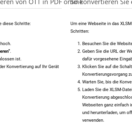
ieren von OTT in PDF online
So konvertieren Sie
 diese Schritte:
Um eine Webseite in das XLSM-
Schritten:
 hoch.
Besuchen Sie die Websit
eren“
.
Geben Sie die URL der We
lossen ist.
dafür vorgesehene Eingab
er Konvertierung auf Ihr Gerät
Klicken Sie auf die Schal
Konvertierungsvorgang zu
Warten Sie, bis die Konve
Laden Sie die XLSM-Datei 
Konvertierung abgeschlos
Webseiten ganz einfach 
und herunterladen, um off
verwenden.