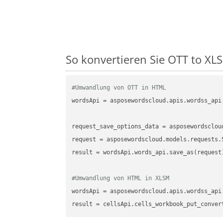
So konvertieren Sie OTT to XLS
#Umwandlung von OTT in HTML
wordsApi
 = asposewordscloud.apis.wordss_api
request_save_options_data
 = asposewordsclou
request
result
 = wordsApi.words_api.save_as(request)
#Umwandlung von HTML in XLSM
wordsApi
 = asposewordscloud.apis.wordss_api
result
 = cellsApi.cells_workbook_put_conver