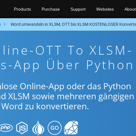
Products
Purchase
Support
Websites
About
n
Word umwandeln in XLSM, OTT bis XLSM KOSTENLOSER Konverte
nline-OTT To XLSM-
gs-App Über Python
nlose Online-App oder das Python
nd XLSM sowie mehreren gängigen
Word zu konvertieren.