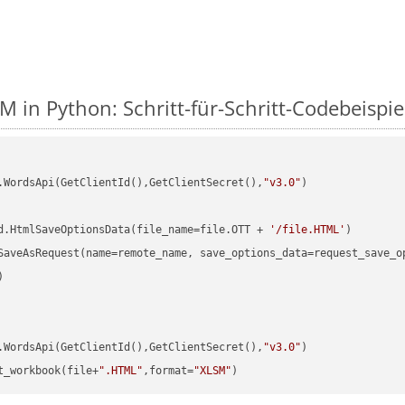
M in Python: Schritt-für-Schritt-Codebeispie
.WordsApi(GetClientId(),GetClientSecret(),
"v3.0"
)

d.HtmlSaveOptionsData(file_name=file.OTT + 
'/file.HTML'


.WordsApi(GetClientId(),GetClientSecret(),
"v3.0"
t_workbook(file+
".HTML"
,format=
"XLSM"