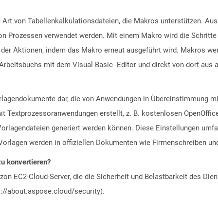
 Art von Tabellenkalkulationsdateien, die Makros unterstützen. Aus
n Prozessen verwendet werden. Mit einem Makro wird die Schritte a
g der Aktionen, indem das Makro erneut ausgeführt wird. Makros wer
-Arbeitsbuchs mit dem Visual Basic -Editor und direkt von dort au
Vorlagendokumente dar, die von Anwendungen in Übereinstimmung 
t Textprozessoranwendungen erstellt, z. B. kostenlosen OpenOffice
rlagendateien generiert werden können. Diese Einstellungen umfa
Vorlagen werden in offiziellen Dokumenten wie Firmenschreiben un
zu konvertieren?
n EC2-Cloud-Server, die die Sicherheit und Belastbarkeit des Diens
://about.aspose.cloud/security).