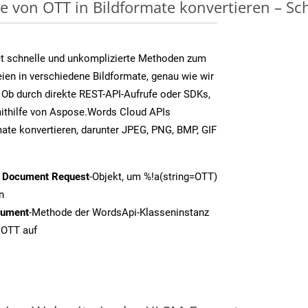
on OTT in Bildformate konvertieren – Schri
t schnelle und unkomplizierte Methoden zum
en in verschiedene Bildformate, genau wie wir
Ob durch direkte REST-API-Aufrufe oder SDKs,
thilfe von Aspose.Words Cloud APIs
ate konvertieren, darunter JPEG, PNG, BMP, GIF
t Document Request
-Objekt, um %!a(string=OTT)
n
cument
-Methode der WordsApi-Klasseninstanz
 OTT auf