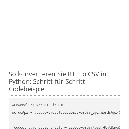
So konvertieren Sie RTF to CSV in
Python: Schritt-für-Schritt-
Codebeispiel
#Umwandlung von RTF in HTML
wordsApi
 = asposewordscloud.apis.wordss_api.WordsApi(GetC
request_save_options_data
 = asposewordscloud.HtmlSaveOpti