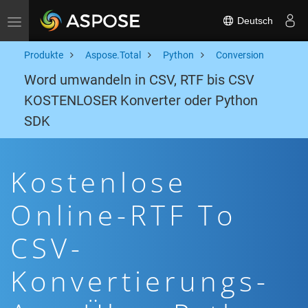
Deutsch
Toggle navigation
Produkte
Aspose.Total
Python
Conversion
Word umwandeln in CSV, RTF bis CSV
KOSTENLOSER Konverter oder Python
SDK
Kostenlose
Online-RTF To
CSV-
Konvertierungs-