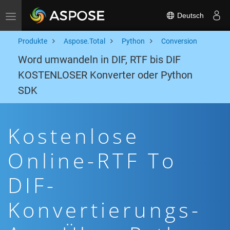
Deutsch
Toggle navigation
Produkte
Aspose.Total
Python
Conversion
Word umwandeln in DIF, RTF bis DIF
KOSTENLOSER Konverter oder Python
SDK
Kostenlose
Online-RTF To
DIF-
Konvertierungs-