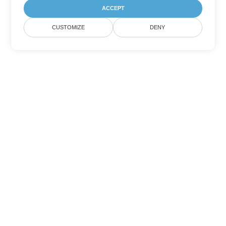
ACCEPT
CUSTOMIZE
DENY
Andere Word
Konvertierungsoptionen
Wandeln Sie RTF in DOC um
DOC:
Microsoft Word Binary Format
Wandeln Sie RTF in DOT um
DOT:
Microsoft Word Template Files
Wandeln Sie RTF in DOCX um
DOCX:
Office 2007+ Word Document