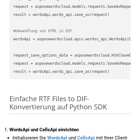
request
result
 = wordsApi.words_api.save_as(request)

#Umwandlung von HTML in DIF
wordsApi
 = asposewordscloud.apis.wordss_api.WordsApi(GetC
request_save_options_data
 = asposewordscloud.HtmlSaveOpti
request
result
Einfache RTF Files to DIF-
Konvertierung auf Python SDK
WordsApi und CellsApi einrichten
Initialisieren Sie
WordsApi
und
CellsApi
mit Ihrer Client-