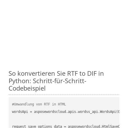
So konvertieren Sie RTF to DIF in
Python: Schritt-für-Schritt-
Codebeispiel
#Umwandlung von RTF in HTML
wordsApi
 = asposewordscloud.apis.wordss_api.WordsApi(GetC
request_save_options_data
 = asposewordscloud.HtmlSaveOpti