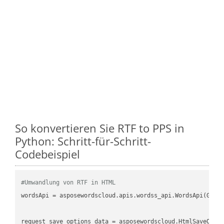
So konvertieren Sie RTF to PPS in
Python: Schritt-für-Schritt-
Codebeispiel
#Umwandlung von RTF in HTML
wordsApi = asposewordscloud.apis.wordss_api.WordsApi(GetC
request_save_options_data = asposewordscloud.HtmlSaveOptio