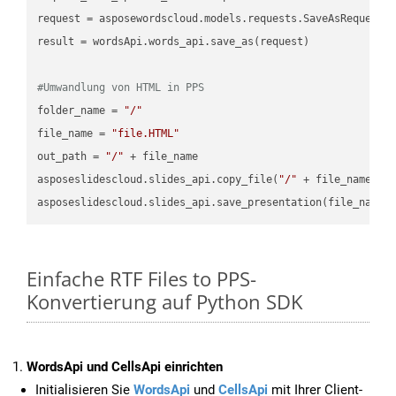
request = asposewordscloud.models.requests.SaveAsRequest(n
result = wordsApi.words_api.save_as(request)

#Umwandlung von HTML in PPS
folder_name = 
"/"
file_name = 
"file.HTML"
out_path = 
"/"
 + file_name

asposeslidescloud.slides_api.copy_file(
"/"
 + file_name, f
asposeslidescloud.slides_api.save_presentation(file_name,
Einfache RTF Files to PPS-
Konvertierung auf Python SDK
WordsApi und CellsApi einrichten
Initialisieren Sie
WordsApi
und
CellsApi
mit Ihrer Client-