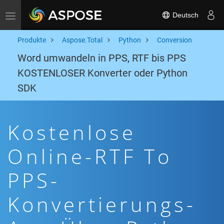
Deutsch
Toggle navigation
Produkte
Aspose.Total
Python
Conversion
Word umwandeln in PPS, RTF bis PPS
KOSTENLOSER Konverter oder Python
SDK
Kostenlose
Online-RTF To
PPS-
Konvertierungs-