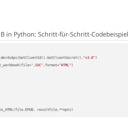
B in Python: Schritt-für-Schritt-Codebeispie
.WordsApi(GetClientId(),GetClientSecret(),
"v3.0"
)

t_workbook(file+
".SXC"
,format=
"HTML"
)
