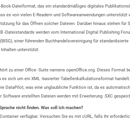
-Book-Dateiformat, das ein standardmäßiges digitales Publikationsf
ss es von vielen E-Readern und Softwareanwendungen unterstützt wir
ützung für das Öffnen solcher Dateien. Darüber hinaus stehen für
 -Dateistandards werden vom International Digital Publishing Foru
(BISG), einer führenden Buchhandelsvereinigung für standardisierte
Inhalten unterstützt.
ört zu einer Office -Suite namens openOffice.org. Dieses Format b
 es sich um ein XML -basierter Tabellenkalkulationsformat handelt
e DataPilot, was eine unglaubliche Funktion ist, da es automati
eser Software erstellten Dateien werden mit Erweiterung .SXC gespeic
Sprache nicht finden. Was soll ich machen?
ontainer verfügbar. Versuchen Sie es mit cURL, falls Ihr erforderli