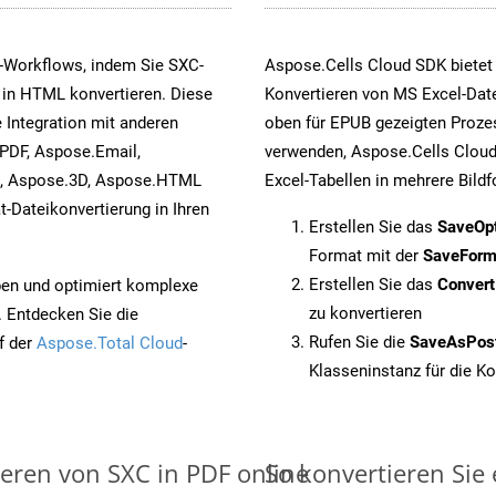
-Workflows, indem Sie SXC-
Aspose.Cells Cloud SDK bietet
 in HTML konvertieren. Diese
Konvertieren von MS Excel-Date
 Integration mit anderen
oben für EPUB gezeigten Prozes
PDF, Aspose.Email,
verwenden, Aspose.Cells Cloud
s, Aspose.3D, Aspose.HTML
Excel-Tabellen in mehrere Bild
-Dateikonvertierung in Ihren
Erstellen Sie das
SaveOp
Format mit der
SaveForm
Erstellen Sie das
Conver
pen und optimiert komplexe
zu konvertieren
. Entdecken Sie die
Rufen Sie die
SaveAsPos
f der
Aspose.Total Cloud
-
Klasseninstanz für die K
ieren von SXC in PDF online
So konvertieren Sie