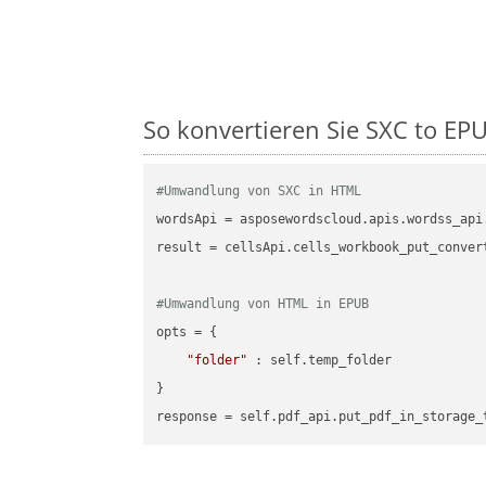
So konvertieren Sie SXC to EPU
#Umwandlung von SXC in HTML
wordsApi = asposewordscloud.apis.wordss_api
result = cellsApi.cells_workbook_put_conver
#Umwandlung von HTML in EPUB
opts = {

"folder"
 : self.temp_folder

}
