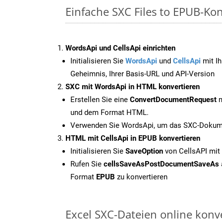
Einfache SXC Files to EPUB-Ko
WordsApi und CellsApi einrichten
Initialisieren Sie
WordsApi
und
CellsApi
mit Ih
Geheimnis, Ihrer Basis-URL und API-Version
SXC mit WordsApi in HTML konvertieren
Erstellen Sie eine
ConvertDocumentRequest
m
und dem Format HTML.
Verwenden Sie WordsApi, um das SXC-Dokume
HTML mit CellsApi in EPUB konvertieren
Initialisieren Sie
SaveOption
von CellsAPI mit
Rufen Sie
cellsSaveAsPostDocumentSaveAs
Format
EPUB
zu konvertieren
Excel SXC-Dateien online konv