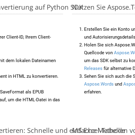
nvertierung auf Python SDK
Nutzen Sie Aspose.T
Erstellen Sie ein Konto u
rer Client-ID, Ihrem Client-
und Autorisierungsdetails
Holen Sie sich Aspose.W
Quellcode von
Aspose.W
it dem lokalen Dateinamen
um das SDK selbst zu ko
Releases
für alternative
nt in HTML zu konvertieren.
Sehen Sie sich auch die 
Aspose.Words
und
Aspos
 SaveFormat als EPUB
erfahren.
auf, um die HTML-Datei in das
ertieren: Schnelle und einfache Methode
MS Excel-Tabellen vo