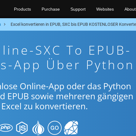
Products
Purchase
Support
Websites
About
n
Excel konvertieren in EPUB, SXC bis EPUB KOSTENLOSER Konverte
nline-SXC To EPUB-
gs-App Über Python
nlose Online-App oder das Python
nd EPUB sowie mehreren gängigen
Excel zu konvertieren.