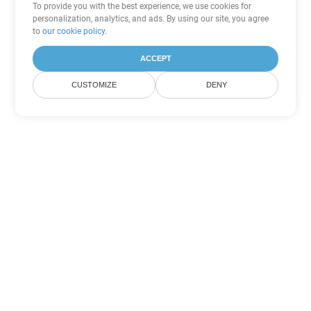
To provide you with the best experience, we use cookies for
personalization, analytics, and ads. By using our site, you agree
to
our cookie policy
.
ACCEPT
CUSTOMIZE
DENY
Andere Excel
Konvertierungsoptionen
Wandeln Sie SXC in DOC um
DOC:
Microsoft Word Binary Format
Wandeln Sie SXC in DOT um
DOT:
Microsoft Word Template Files