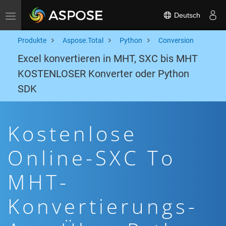
Deutsch
Toggle navigation
Produkte
Aspose.Total
Python
Conversion
Excel konvertieren in MHT, SXC bis MHT
KOSTENLOSER Konverter oder Python
SDK
Kostenlose
Online-SXC To
MHT-
Konvertierungs-