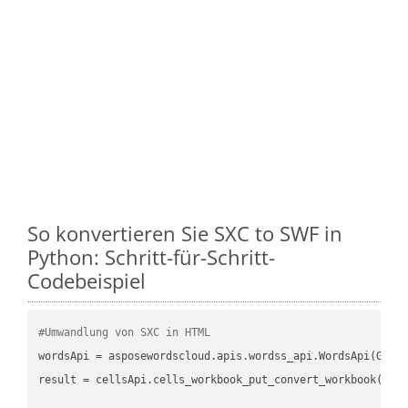
So konvertieren Sie SXC to SWF in
Python: Schritt-für-Schritt-
Codebeispiel
#Umwandlung von SXC in HTML
wordsApi
 = asposewordscloud.apis.wordss_api.WordsApi(GetC
result
 = cellsApi.cells_workbook_put_convert_workbook(fil