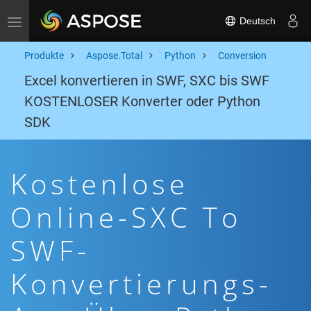
Deutsch
Toggle navigation
Produkte
Aspose.Total
Python
Conversion
Excel konvertieren in SWF, SXC bis SWF
KOSTENLOSER Konverter oder Python
SDK
Kostenlose
Online-SXC To
SWF-
Konvertierungs-