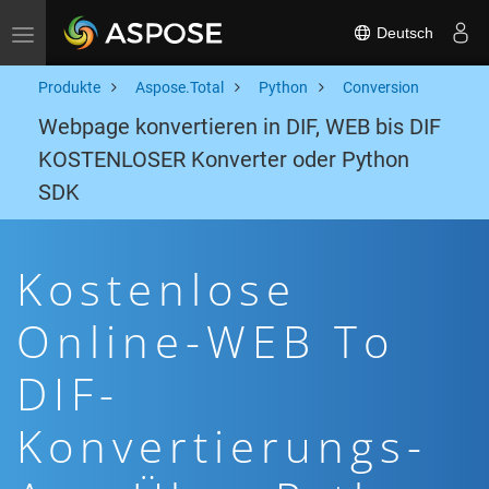
Deutsch
Toggle navigation
Produkte
Aspose.Total
Python
Conversion
Webpage konvertieren in DIF, WEB bis DIF
KOSTENLOSER Konverter oder Python
SDK
Kostenlose
Online-WEB To
DIF-
Konvertierungs-