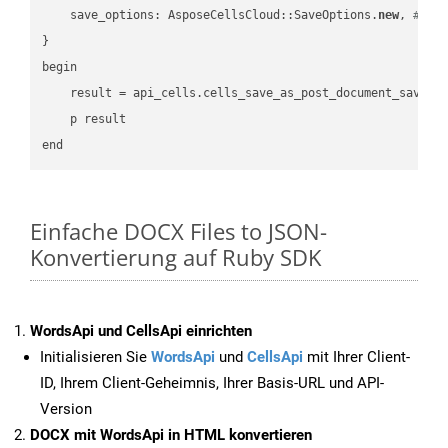
    save_options: AsposeCellsCloud::SaveOptions.
new
, 
# Sa
}

begin

    result = api_cells.cells_save_as_post_document_save_a
    p result

Einfache DOCX Files to JSON-
Konvertierung auf Ruby SDK
WordsApi und CellsApi einrichten
Initialisieren Sie
WordsApi
und
CellsApi
mit Ihrer Client-
ID, Ihrem Client-Geheimnis, Ihrer Basis-URL und API-
Version
DOCX mit WordsApi in HTML konvertieren