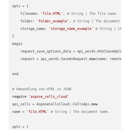
opts = { 

    filename: 
'file.HTML'
, 
# String | The file name.
    folder: 
'folder_example'
, 
# String | The document fol
    storage_name: 
'storage_name_example'
# String | stora
}

begin

    request_save_options_data = api_words.HtmlSaveOptions
    request = api_words.SaveAsRequest.
new
(name: remote_nam
end

# Umwandlung von HTML in JSON
require
'aspose_cells_cloud'
api_cells = AsposeCellsCloud::CellsApi.
new
name = 
'file.HTML'
# String | The document name.
opts = { 
