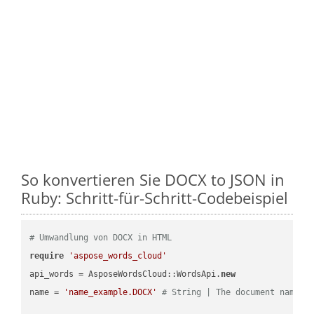
So konvertieren Sie DOCX to JSON in
Ruby: Schritt-für-Schritt-Codebeispiel
# Umwandlung von DOCX in HTML
require
'aspose_words_cloud'
api_words = AsposeWordsCloud::WordsApi.
new
name = 
'name_example.DOCX'
# String | The document name.