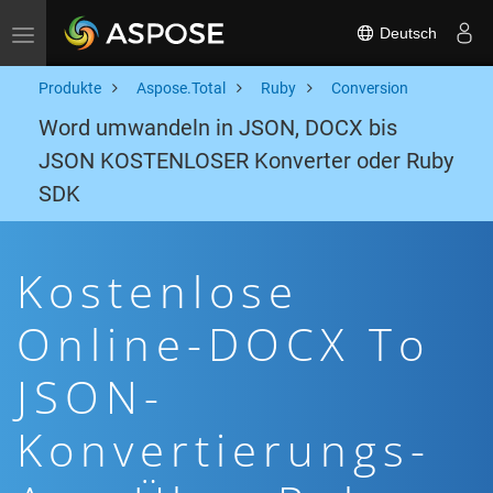
Deutsch
Toggle navigation
Produkte
Aspose.Total
Ruby
Conversion
Word umwandeln in JSON, DOCX bis
JSON KOSTENLOSER Konverter oder Ruby
SDK
Kostenlose
Online-DOCX To
JSON-
Konvertierungs-