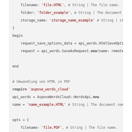
    filename: 
'file.HTML'
, 
# String | The file name.
    folder: 
'folder_example'
, 
# String | The document fol
    storage_name: 
'storage_name_example'
# String | stora
}

begin

    request_save_options_data = api_words.HtmlSaveOptions
    request = api_words.SaveAsRequest.
new
(name: remote_nam
end

# Umwandlung von HTML in PDF
require
'aspose_words_cloud'
api_words = AsposeWordsCloud::WordsApi.
new
name = 
'name_example.HTML'
# String | The document name.
opts = { 

    filename: 
'file.PDF'
, 
# String | The file name.