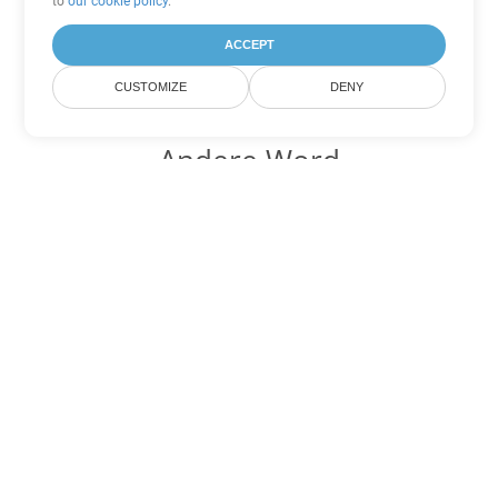
to
our cookie policy
.
ACCEPT
CUSTOMIZE
DENY
Andere Word
Konvertierungsoptionen
Wandeln Sie DOCX in DOC um
DOC:
Microsoft Word Binary Format
Wandeln Sie DOCX in DOT um
DOT:
Microsoft Word Template Files
Wandeln Sie DOCX in DOCM um
DOCM:
Microsoft Word 2007 Marco File