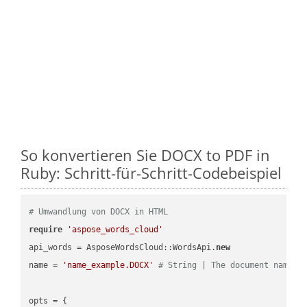
So konvertieren Sie DOCX to PDF in
Ruby: Schritt-für-Schritt-Codebeispiel
# Umwandlung von DOCX in HTML
require
'aspose_words_cloud'
api_words = AsposeWordsCloud::WordsApi.
new
name = 
'name_example.DOCX'
# String | The document name.
opts = { 
