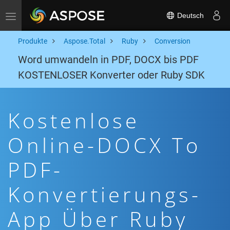
Deutsch
Toggle navigation
Produkte
Aspose.Total
Ruby
Conversion
Word umwandeln in PDF, DOCX bis PDF
KOSTENLOSER Konverter oder Ruby SDK
Kostenlose
Online-DOCX To
PDF-
Konvertierungs-
App Über Ruby