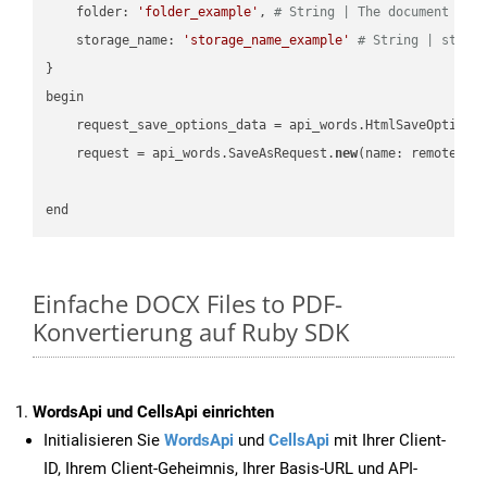
    folder: 
'folder_example'
, 
# String | The document fol
    storage_name: 
'storage_name_example'
# String | stora
}

begin

    request_save_options_data = api_words.HtmlSaveOptions
    request = api_words.SaveAsRequest.
new
(name: remote_nam
Einfache DOCX Files to PDF-
Konvertierung auf Ruby SDK
WordsApi und CellsApi einrichten
Initialisieren Sie
WordsApi
und
CellsApi
mit Ihrer Client-
ID, Ihrem Client-Geheimnis, Ihrer Basis-URL und API-