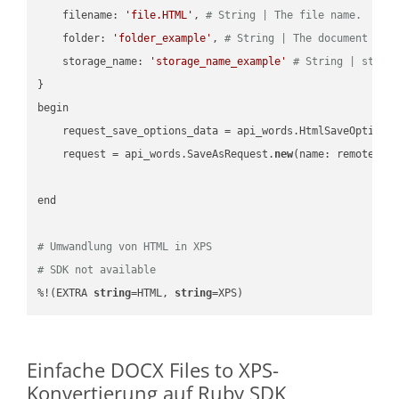
    filename: 
'file.HTML'
, 
# String | The file name.
    folder: 
'folder_example'
, 
# String | The document fol
    storage_name: 
'storage_name_example'
# String | stora
}

begin

    request_save_options_data = api_words.HtmlSaveOptions
    request = api_words.SaveAsRequest.
new
(name: remote_nam
end

# Umwandlung von HTML in XPS
# SDK not available
%!(EXTRA 
string
=HTML, 
string
=XPS)
Einfache DOCX Files to XPS-
Konvertierung auf Ruby SDK