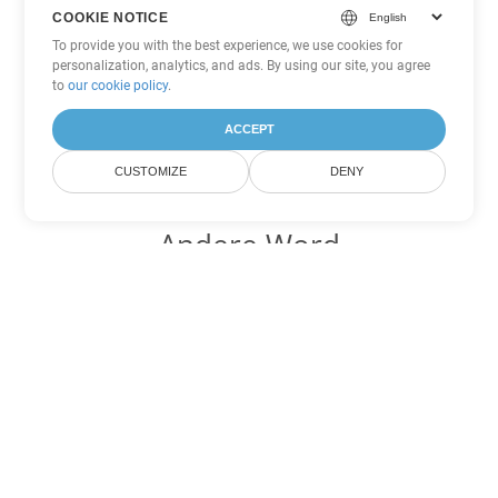
COOKIE NOTICE
To provide you with the best experience, we use cookies for
personalization, analytics, and ads. By using our site, you agree
to
our cookie policy
.
ACCEPT
CUSTOMIZE
DENY
Andere Word
Konvertierungsoptionen
Wandeln Sie DOCX in DOC um
DOC:
Microsoft Word Binary Format
Wandeln Sie DOCX in DOT um
DOT:
Microsoft Word Template Files