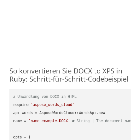
So konvertieren Sie DOCX to XPS in
Ruby: Schritt-für-Schritt-Codebeispiel
# Umwandlung von DOCX in HTML
require
'aspose_words_cloud'
api_words = AsposeWordsCloud::WordsApi.
new
name = 
'name_example.DOCX'
# String | The document name.
opts = { 
