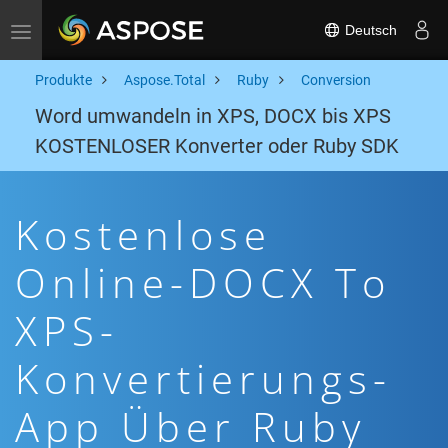
Deutsch
Toggle navigation
Produkte
Aspose.Total
Ruby
Conversion
Word umwandeln in XPS, DOCX bis XPS
KOSTENLOSER Konverter oder Ruby SDK
Kostenlose
Online-DOCX To
XPS-
Konvertierungs-
App Über Ruby