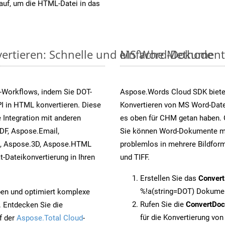
auf, um die HTML-Datei in das
ertieren: Schnelle und einfache Methode
MS Word-Dokumente v
-Workflows, indem Sie DOT-
Aspose.Words Cloud SDK biete
I in HTML konvertieren. Diese
Konvertieren von MS Word-Datei
 Integration mit anderen
es oben für CHM getan haben. 
DF, Aspose.Email,
Sie können Word-Dokumente mi
s, Aspose.3D, Aspose.HTML
problemlos in mehrere Bildform
-Dateikonvertierung in Ihren
und TIFF.
Erstellen Sie das
Conver
%!a(string=DOT) Dokumen
pen und optimiert komplexe
Rufen Sie die
ConvertDo
. Entdecken Sie die
für die Konvertierung vo
f der
Aspose.Total Cloud
-