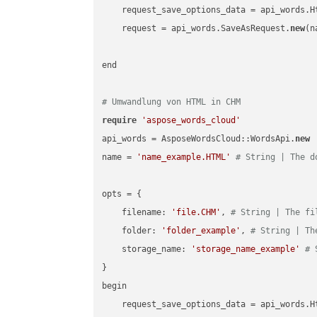
    request_save_options_data = api_words.H
    request = api_words.SaveAsRequest.
new
(n
end

# Umwandlung von HTML in CHM
require
'aspose_words_cloud'
api_words = AsposeWordsCloud::WordsApi.
new
name = 
'name_example.HTML'
# String | The d
opts = { 

    filename: 
'file.CHM'
, 
# String | The fi
    folder: 
'folder_example'
, 
# String | Th
    storage_name: 
'storage_name_example'
# 
}

begin

    request_save_options_data = api_words.H