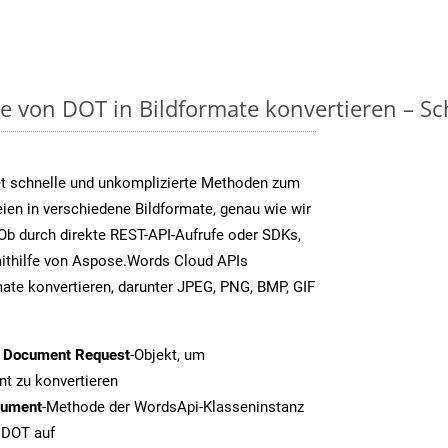
on DOT in Bildformate konvertieren – Schr
t schnelle und unkomplizierte Methoden zum
en in verschiedene Bildformate, genau wie wir
Ob durch direkte REST-API-Aufrufe oder SDKs,
thilfe von Aspose.Words Cloud APIs
ate konvertieren, darunter JPEG, PNG, BMP, GIF
t Document Request
-Objekt, um
t zu konvertieren
cument
-Methode der WordsApi-Klasseninstanz
n DOT auf