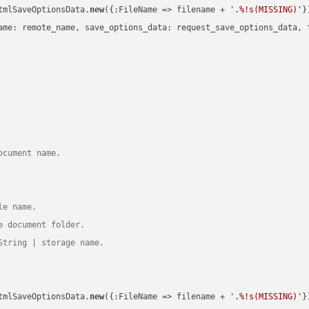
tmlSaveOptionsData.
new
({:FileName => filename + 
'.%!s(MISSING)'
})
ame: remote_name, save_options_data: request_save_options_data, f
ocument name.
le name.
e document folder.
String | storage name.
tmlSaveOptionsData.
new
({:FileName => filename + 
'.%!s(MISSING)'
})