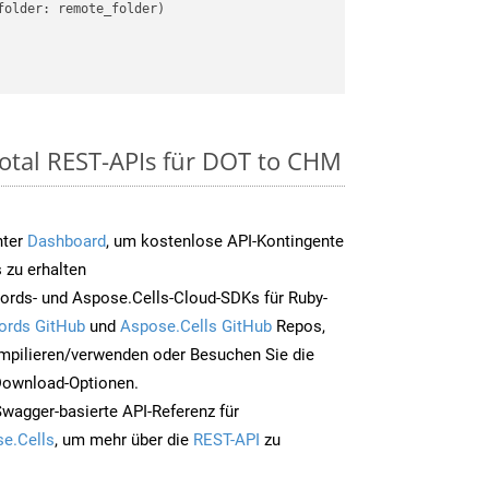
older: remote_folder)   

otal REST-APIs für DOT to CHM
nter
Dashboard
, um kostenlose API-Kontingente
 zu erhalten
ords- und Aspose.Cells-Cloud-SDKs für Ruby-
ords GitHub
und
Aspose.Cells GitHub
Repos,
mpilieren/verwenden oder Besuchen Sie die
 Download-Optionen.
Swagger-basierte API-Referenz für
e.Cells
, um mehr über die
REST-API
zu