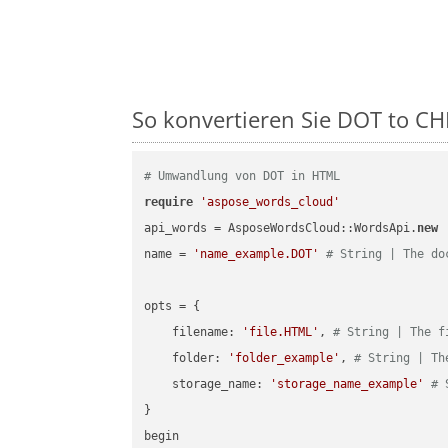
So konvertieren Sie DOT to CHM
# Umwandlung von DOT in HTML
require
'aspose_words_cloud'
api_words = AsposeWordsCloud::WordsApi.
new
name = 
'name_example.DOT'
# String | The do
opts = { 

    filename: 
'file.HTML'
, 
# String | The f
    folder: 
'folder_example'
, 
# String | Th
    storage_name: 
'storage_name_example'
# 
}

begin
