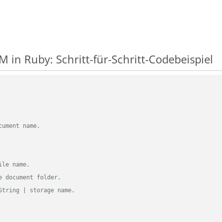
 in Ruby: Schritt-für-Schritt-Codebeispiel
cument name.
ile name.
e document folder.
String | storage name.