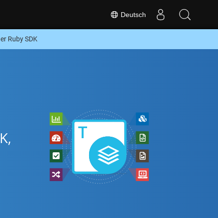
Deutsch
er Ruby SDK
K,