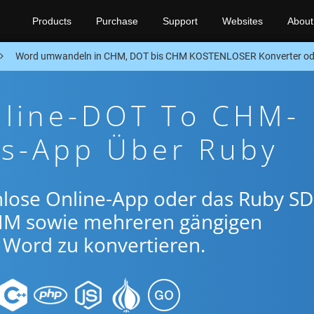
Products
Purchase
Support
Websites
About
Word umwandeln in CHM, DOT bis CHM KOSTENLOSER Konverter od
nline-DOT To CHM-
gs-App Über Ruby
nlose Online-App oder das Ruby SD
M sowie mehreren gängigen
Word zu konvertieren.