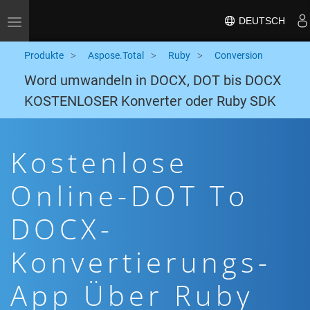
DEUTSCH
Toggle navigation
Produkte
Aspose.Total
Ruby
Conversion
Word umwandeln in DOCX, DOT bis DOCX
KOSTENLOSER Konverter oder Ruby SDK
Kostenlose
Online-DOT To
DOCX-
Konvertierungs-
App Über Ruby