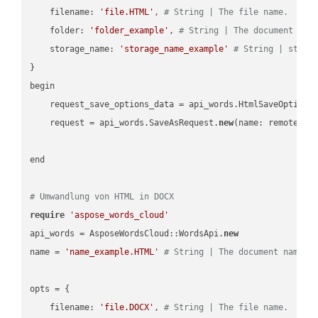
    filename: 
'file.HTML'
, 
# String | The file name.
    folder: 
'folder_example'
, 
# String | The document fol
    storage_name: 
'storage_name_example'
# String | stora
}

begin

    request_save_options_data = api_words.HtmlSaveOptions
    request = api_words.SaveAsRequest.
new
(name: remote_nam
end

# Umwandlung von HTML in DOCX
require
'aspose_words_cloud'
api_words = AsposeWordsCloud::WordsApi.
new
name = 
'name_example.HTML'
# String | The document name.
opts = { 

    filename: 
'file.DOCX'
, 
# String | The file name.