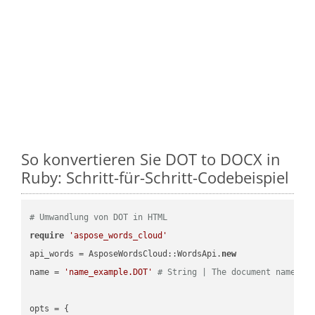
So konvertieren Sie DOT to DOCX in
Ruby: Schritt-für-Schritt-Codebeispiel
# Umwandlung von DOT in HTML
require
'aspose_words_cloud'
api_words = AsposeWordsCloud::WordsApi.
new
name = 
'name_example.DOT'
# String | The document name.
opts = { 
