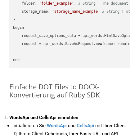
    folder: 
'folder_example'
, 
# String | The document fol
    storage_name: 
'storage_name_example'
# String | stora
}

begin

    request_save_options_data = api_words.HtmlSaveOptions
    request = api_words.SaveAsRequest.
new
(name: remote_nam
Einfache DOT Files to DOCX-
Konvertierung auf Ruby SDK
WordsApi und CellsApi einrichten
Initialisieren Sie
WordsApi
und
CellsApi
mit Ihrer Client-
ID, Ihrem Client-Geheimnis, Ihrer Basis-URL und API-