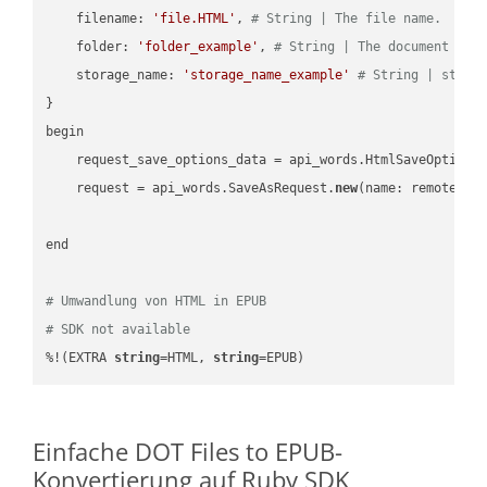
    filename: 
'file.HTML'
, 
# String | The file name.
    folder: 
'folder_example'
, 
# String | The document fol
    storage_name: 
'storage_name_example'
# String | stora
}

begin

    request_save_options_data = api_words.HtmlSaveOptions
    request = api_words.SaveAsRequest.
new
(name: remote_nam
end

# Umwandlung von HTML in EPUB
# SDK not available
%!(EXTRA 
string
=HTML, 
string
=EPUB)
Einfache DOT Files to EPUB-
Konvertierung auf Ruby SDK