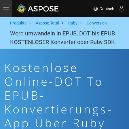
Deutsch
Toggle navigation
Produkte
Aspose.Total
Ruby
Conversion
Word umwandeln in EPUB, DOT bis EPUB
KOSTENLOSER Konverter oder Ruby SDK
Kostenlose
Online-DOT To
EPUB-
Konvertierungs-
App Über Ruby