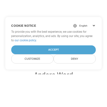
COOKIE NOTICE
To provide you with the best experience, we use cookies for
personalization, analytics, and ads. By using our site, you agree
to
our cookie policy
.
ACCEPT
CUSTOMIZE
DENY
Andere Word
Konvertierungsoptionen
Wandeln Sie DOT in DOC um
DOC:
Microsoft Word Binary Format