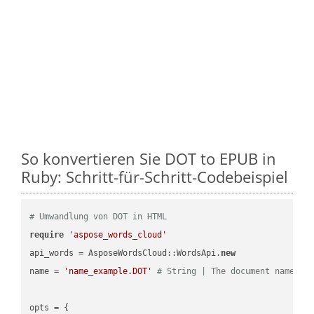
So konvertieren Sie DOT to EPUB in
Ruby: Schritt-für-Schritt-Codebeispiel
# Umwandlung von DOT in HTML
require
'aspose_words_cloud'
api_words = AsposeWordsCloud::WordsApi.
new
name = 
'name_example.DOT'
# String | The document name.
opts = { 
