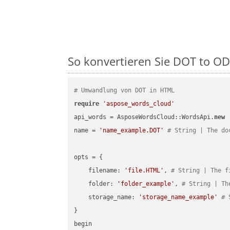
So konvertieren Sie DOT to ODT
# Umwandlung von DOT in HTML
require
'aspose_words_cloud'
api_words = AsposeWordsCloud::WordsApi.
new
name = 
'name_example.DOT'
# String | The do
opts = { 

    filename: 
'file.HTML'
, 
# String | The f
    folder: 
'folder_example'
, 
# String | Th
    storage_name: 
'storage_name_example'
# 
}

begin
