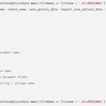
tmlSaveOptionsData.
new
({:FileName => filename + 
'.%!s(MISSING)'
})
ame: remote_name, save_options_data: request_save_options_data, f
ocument name.
le name.
e document folder.
String | storage name.
tmlSaveOptionsData.
new
({:FileName => filename + 
'.%!s(MISSING)'
})