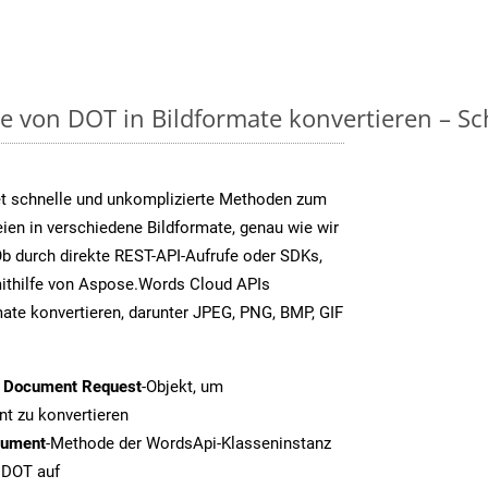
on DOT in Bildformate konvertieren – Schr
t schnelle und unkomplizierte Methoden zum
en in verschiedene Bildformate, genau wie wir
b durch direkte REST-API-Aufrufe oder SDKs,
thilfe von Aspose.Words Cloud APIs
ate konvertieren, darunter JPEG, PNG, BMP, GIF
t Document Request
-Objekt, um
t zu konvertieren
cument
-Methode der WordsApi-Klasseninstanz
n DOT auf