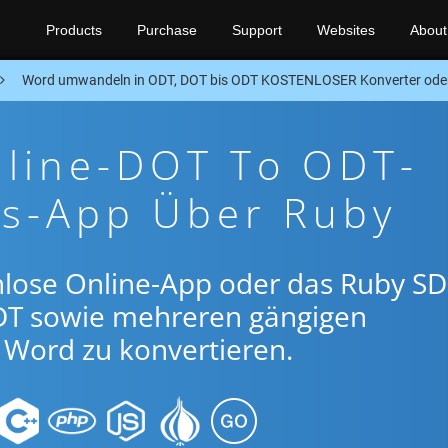
Products
Purchase
Support
Websites
About
Word umwandeln in ODT, DOT bis ODT KOSTENLOSER Konverter ode
nline-DOT To ODT-
gs-App Über Ruby
nlose Online-App oder das Ruby SD
T sowie mehreren gängigen
Word zu konvertieren.