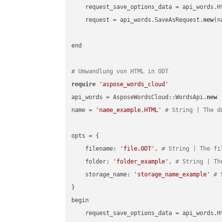
    request_save_options_data = api_words.H
    request = api_words.SaveAsRequest.
new
(n
end

# Umwandlung von HTML in ODT
require
'aspose_words_cloud'
api_words = AsposeWordsCloud::WordsApi.
new
name = 
'name_example.HTML'
# String | The d
opts = { 

    filename: 
'file.ODT'
, 
# String | The fi
    folder: 
'folder_example'
, 
# String | Th
    storage_name: 
'storage_name_example'
# 
}

begin

    request_save_options_data = api_words.H