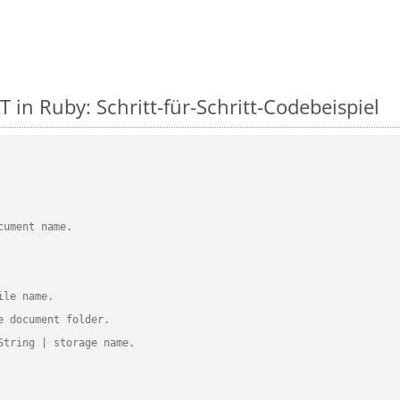
 in Ruby: Schritt-für-Schritt-Codebeispiel
cument name.
ile name.
e document folder.
String | storage name.