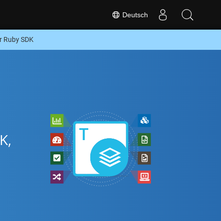
Deutsch
r Ruby SDK
K,