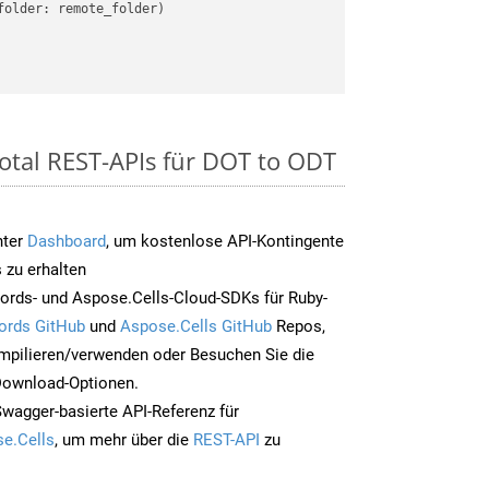
older: remote_folder)   

otal REST-APIs für DOT to ODT
nter
Dashboard
, um kostenlose API-Kontingente
 zu erhalten
ords- und Aspose.Cells-Cloud-SDKs für Ruby-
ords GitHub
und
Aspose.Cells GitHub
Repos,
mpilieren/verwenden oder Besuchen Sie die
 Download-Optionen.
Swagger-basierte API-Referenz für
e.Cells
, um mehr über die
REST-API
zu