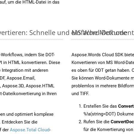
auf, um die HTML-Datei in das
ertieren: Schnelle und einfache Methode
MS Word-Dokumente v
-Workflows, indem Sie DOT-
Aspose.Words Cloud SDK biete
I in HTML konvertieren. Diese
Konvertieren von MS Word-Datei
 Integration mit anderen
es oben für ODT getan haben. O
DF, Aspose.Email,
Sie können Word-Dokumente mi
s, Aspose.3D, Aspose.HTML
problemlos in mehrere Bildform
-Dateikonvertierung in Ihren
und TIFF.
Erstellen Sie das
Conver
%!a(string=DOT) Dokumen
pen und optimiert komplexe
Rufen Sie die
ConvertDo
. Entdecken Sie die
für die Konvertierung vo
f der
Aspose.Total Cloud
-