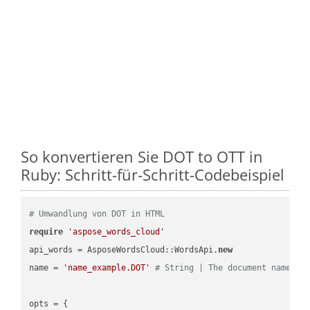
So konvertieren Sie DOT to OTT in
Ruby: Schritt-für-Schritt-Codebeispiel
# Umwandlung von DOT in HTML
require
'aspose_words_cloud'
api_words = AsposeWordsCloud::WordsApi.
new
name = 
'name_example.DOT'
# String | The document name.
opts = { 
