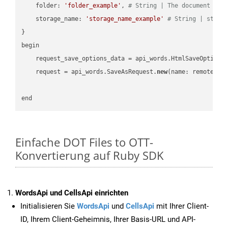
    folder: 
'folder_example'
, 
# String | The document fol
    storage_name: 
'storage_name_example'
# String | stora
}

begin

    request_save_options_data = api_words.HtmlSaveOptions
    request = api_words.SaveAsRequest.
new
(name: remote_nam
Einfache DOT Files to OTT-
Konvertierung auf Ruby SDK
WordsApi und CellsApi einrichten
Initialisieren Sie
WordsApi
und
CellsApi
mit Ihrer Client-
ID, Ihrem Client-Geheimnis, Ihrer Basis-URL und API-