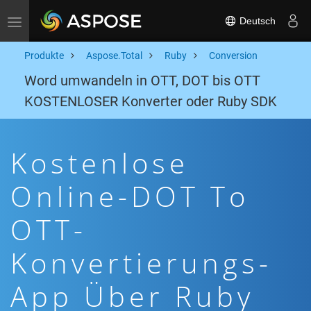
Deutsch
Toggle navigation
Produkte
Aspose.Total
Ruby
Conversion
Word umwandeln in OTT, DOT bis OTT
KOSTENLOSER Konverter oder Ruby SDK
Kostenlose
Online-DOT To
OTT-
Konvertierungs-
App Über Ruby