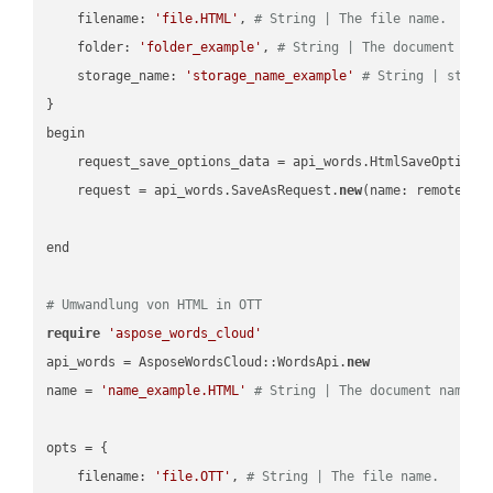
    filename: 
'file.HTML'
, 
# String | The file name.
    folder: 
'folder_example'
, 
# String | The document fol
    storage_name: 
'storage_name_example'
# String | stora
}

begin

    request_save_options_data = api_words.HtmlSaveOptions
    request = api_words.SaveAsRequest.
new
(name: remote_nam
end

# Umwandlung von HTML in OTT
require
'aspose_words_cloud'
api_words = AsposeWordsCloud::WordsApi.
new
name = 
'name_example.HTML'
# String | The document name.
opts = { 

    filename: 
'file.OTT'
, 
# String | The file name.