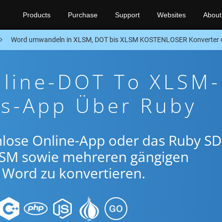
Products
Purchase
Support
Websites
About
Word umwandeln in XLSM, DOT bis XLSM KOSTENLOSER Konverter 
nline-DOT To XLSM-
gs-App Über Ruby
nlose Online-App oder das Ruby SD
SM sowie mehreren gängigen
Word zu konvertieren.