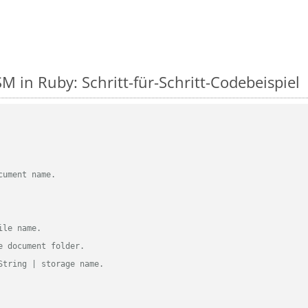
M in Ruby: Schritt-für-Schritt-Codebeispiel
cument name.
ile name.
e document folder.
String | storage name.