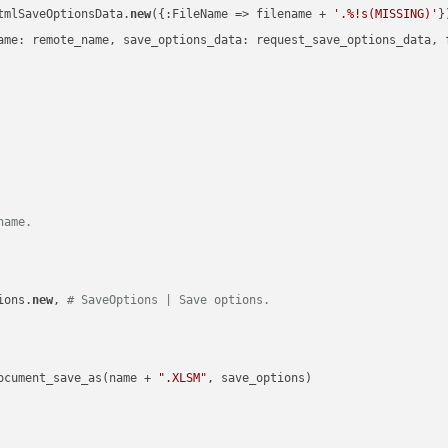
tmlSaveOptionsData.
new
({:FileName => filename + 
'.%!s(MISSING)'
})
ame: remote_name, save_options_data: request_save_options_data, f
name.
ions.
new
, 
# SaveOptions | Save options.
ocument_save_as(name + 
".XLSM"
, save_options)
