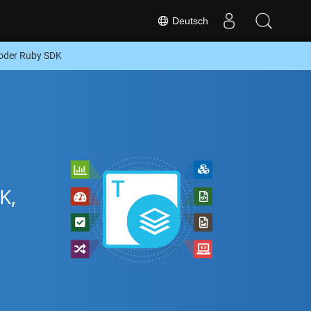
Deutsch
oder Ruby SDK
K,