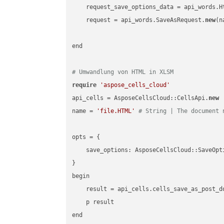
    request_save_options_data = api_words.H
    request = api_words.SaveAsRequest.
new
(n
end

# Umwandlung von HTML in XLSM
require
'aspose_cells_cloud'
api_cells = AsposeCellsCloud::CellsApi.
new
name = 
'file.HTML'
# String | The document 
opts = { 

    save_options: AsposeCellsCloud::SaveOpt
}

begin

    result = api_cells.cells_save_as_post_d
    p result
