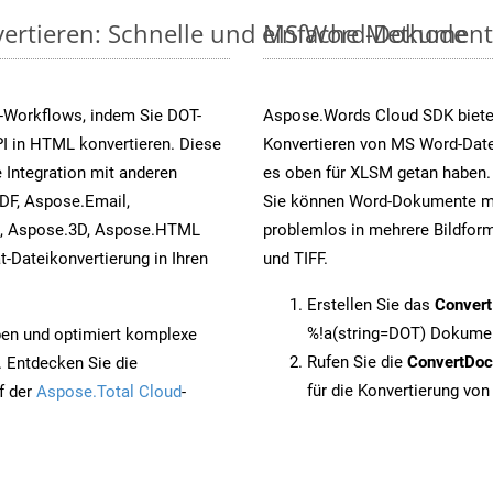
ertieren: Schnelle und einfache Methode
MS Word-Dokumente v
-Workflows, indem Sie DOT-
Aspose.Words Cloud SDK biete
I in HTML konvertieren. Diese
Konvertieren von MS Word-Datei
 Integration mit anderen
es oben für XLSM getan haben. 
DF, Aspose.Email,
Sie können Word-Dokumente mi
s, Aspose.3D, Aspose.HTML
problemlos in mehrere Bildform
-Dateikonvertierung in Ihren
und TIFF.
Erstellen Sie das
Conver
%!a(string=DOT) Dokumen
pen und optimiert komplexe
Rufen Sie die
ConvertDo
. Entdecken Sie die
für die Konvertierung vo
f der
Aspose.Total Cloud
-