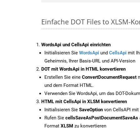
Einfache DOT Files to XLSM-Ko
WordsApi und CellsApi einrichten
Initialisieren Sie
WordsApi
und
CellsApi
mit Ih
Geheimnis, Ihrer Basis-URL und API-Version
DOT mit WordsApi in HTML konvertieren
Erstellen Sie eine
ConvertDocumentRequest
m
und dem Format HTML.
Verwenden Sie WordsApi, um das DOT-Dokume
HTML mit CellsApi in XLSM konvertieren
Initialisieren Sie
SaveOption
von CellsAPI mit
Rufen Sie
cellsSaveAsPostDocumentSaveAs
Format
XLSM
zu konvertieren