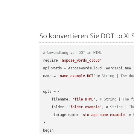
So konvertieren Sie DOT to XLS
# Umwandlung von DOT in HTML
require
'aspose_words_cloud'
api_words = AsposeWordsCloud::WordsApi.
new
name = 
'name_example.DOT'
# String | The do
opts = { 

    filename: 
'file.HTML'
, 
# String | The f
    folder: 
'folder_example'
, 
# String | Th
    storage_name: 
'storage_name_example'
# 
}

begin
