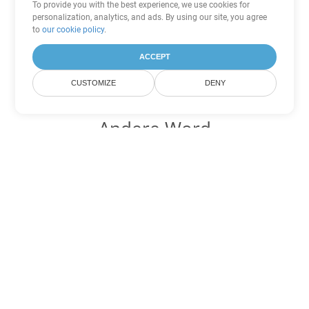
To provide you with the best experience, we use cookies for
personalization, analytics, and ads. By using our site, you agree
to
our cookie policy
.
ACCEPT
CUSTOMIZE
DENY
Andere Word
Konvertierungsoptionen
Wandeln Sie DOT in DOC um
DOC:
Microsoft Word Binary Format
Wandeln Sie DOT in DOCX um
DOCX:
Office 2007+ Word Document
Wandeln Sie DOT in DOCM um