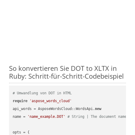
So konvertieren Sie DOT to XLTX in
Ruby: Schritt-für-Schritt-Codebeispiel
# Umwandlung von DOT in HTML
require
'aspose_words_cloud'
api_words = AsposeWordsCloud::WordsApi.
new
name = 
'name_example.DOT'
# String | The document name.
opts = { 
