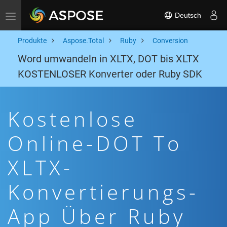
Deutsch
Toggle navigation
Produkte
Aspose.Total
Ruby
Conversion
Word umwandeln in XLTX, DOT bis XLTX
KOSTENLOSER Konverter oder Ruby SDK
Kostenlose
Online-DOT To
XLTX-
Konvertierungs-
App Über Ruby