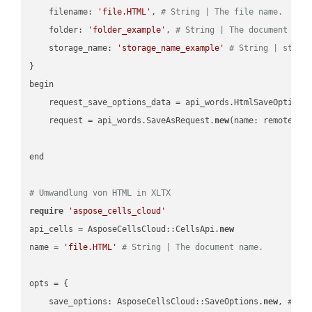
    filename: 
'file.HTML'
, 
# String | The file name.
    folder: 
'folder_example'
, 
# String | The document fol
    storage_name: 
'storage_name_example'
# String | stora
}

begin

    request_save_options_data = api_words.HtmlSaveOptions
    request = api_words.SaveAsRequest.
new
(name: remote_nam
end

# Umwandlung von HTML in XLTX
require
'aspose_cells_cloud'
api_cells = AsposeCellsCloud::CellsApi.
new
name = 
'file.HTML'
# String | The document name.
opts = { 

    save_options: AsposeCellsCloud::SaveOptions.
new
, 
# Sa