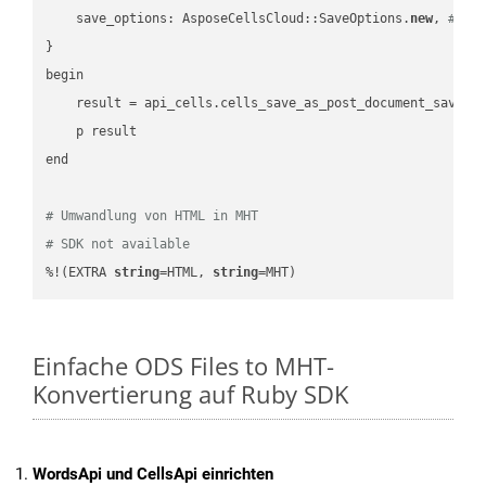
    save_options: AsposeCellsCloud::SaveOptions.
new
, 
# Sa
}

begin

    result = api_cells.cells_save_as_post_document_save_a
    p result

end

# Umwandlung von HTML in MHT
# SDK not available
%!(EXTRA 
string
=HTML, 
string
=MHT)
Einfache ODS Files to MHT-
Konvertierung auf Ruby SDK
WordsApi und CellsApi einrichten