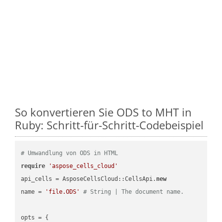
So konvertieren Sie ODS to MHT in
Ruby: Schritt-für-Schritt-Codebeispiel
# Umwandlung von ODS in HTML
require
'aspose_cells_cloud'
api_cells = AsposeCellsCloud::CellsApi.
new
name = 
'file.ODS'
# String | The document name.
opts = { 
