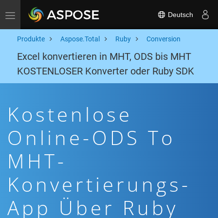
Deutsch
Toggle navigation
Produkte
Aspose.Total
Ruby
Conversion
Excel konvertieren in MHT, ODS bis MHT
KOSTENLOSER Konverter oder Ruby SDK
Kostenlose
Online-ODS To
MHT-
Konvertierungs-
App Über Ruby