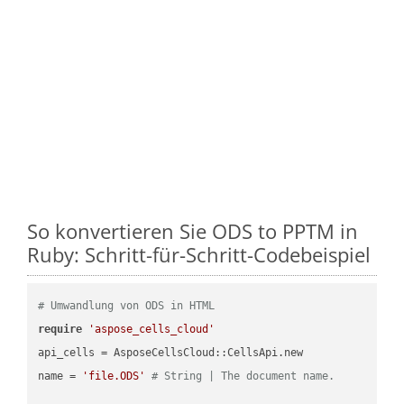
So konvertieren Sie ODS to PPTM in
Ruby: Schritt-für-Schritt-Codebeispiel
# Umwandlung von ODS in HTML
require
'aspose_cells_cloud'
api_cells = AsposeCellsCloud::CellsApi.new

name = 
'file.ODS'
# String | The document name.