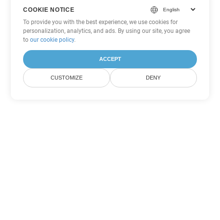
COOKIE NOTICE
To provide you with the best experience, we use cookies for
personalization, analytics, and ads. By using our site, you agree
to
our cookie policy
.
ACCEPT
CUSTOMIZE
DENY
Andere Excel
Konvertierungsoptionen
Wandeln Sie ODS in DOC um
DOC:
Microsoft Word Binary Format
Wandeln Sie ODS in DOT um