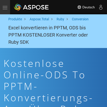
Deutsch
Toggle navigation
Produkte
Aspose.Total
Ruby
Conversion
Excel konvertieren in PPTM, ODS bis
PPTM KOSTENLOSER Konverter oder
Ruby SDK
Kostenlose
Online-ODS To
PPTM-
Konvertierungs-