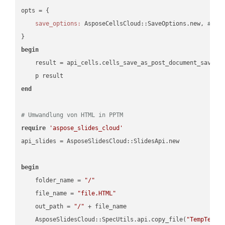
opts = { 

save_options:
 AsposeCellsCloud::SaveOptions.new, 
# Sa
begin
    result = api_cells.cells_save_as_post_document_save_a
end
# Umwandlung von HTML in PPTM
require
'aspose_slides_cloud'
api_slides = AsposeSlidesCloud::SlidesApi.new

begin
    folder_name = 
"/"
    file_name = 
"file.HTML"
    out_path = 
"/"
 + file_name

    AsposeSlidesCloud::SpecUtils.api.copy_file(
"TempTests