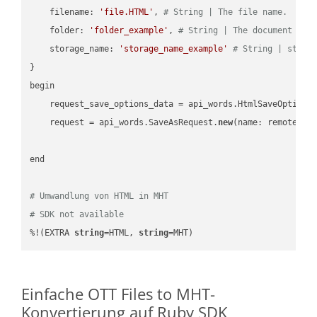
    filename: 
'file.HTML'
, 
# String | The file name.
    folder: 
'folder_example'
, 
# String | The document fol
    storage_name: 
'storage_name_example'
# String | stora
}

begin

    request_save_options_data = api_words.HtmlSaveOptions
    request = api_words.SaveAsRequest.
new
(name: remote_nam
end

# Umwandlung von HTML in MHT
# SDK not available
%!(EXTRA 
string
=HTML, 
string
=MHT)
Einfache OTT Files to MHT-
Konvertierung auf Ruby SDK