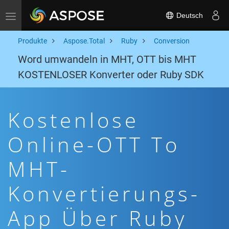
Deutsch
Toggle navigation
Produkte
Aspose.Total
Ruby
Conversion
Word umwandeln in MHT, OTT bis MHT
KOSTENLOSER Konverter oder Ruby SDK
Kostenlose
Online-OTT To
MHT-
Konvertierungs-
App Über Ruby