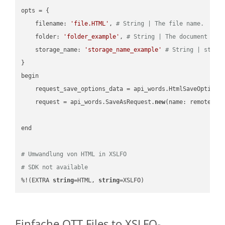
opts = { 

    filename: 
'file.HTML'
, 
# String | The file name.
    folder: 
'folder_example'
, 
# String | The document fol
    storage_name: 
'storage_name_example'
# String | stora
}

begin

    request_save_options_data = api_words.HtmlSaveOptions
    request = api_words.SaveAsRequest.
new
(name: remote_nam
end

# Umwandlung von HTML in XSLFO
# SDK not available
%!(EXTRA 
string
=HTML, 
string
=XSLFO)
Einfache OTT Files to XSLFO-