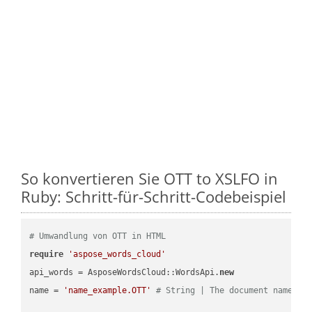
So konvertieren Sie OTT to XSLFO in
Ruby: Schritt-für-Schritt-Codebeispiel
# Umwandlung von OTT in HTML
require
'aspose_words_cloud'
api_words = AsposeWordsCloud::WordsApi.
new
name = 
'name_example.OTT'
# String | The document name.