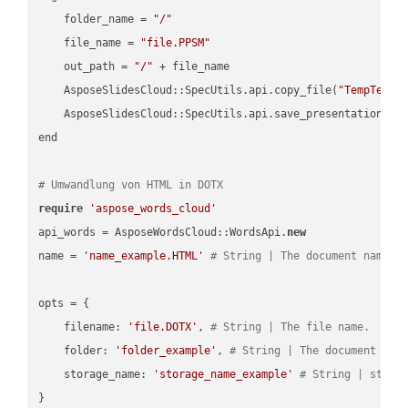
    folder_name = 
"/"
    file_name = 
"file.PPSM"
    out_path = 
"/"
 + file_name

    AsposeSlidesCloud::SpecUtils.api.copy_file(
"TempTests
    AsposeSlidesCloud::SpecUtils.api.save_presentation(fi
end

# Umwandlung von HTML in DOTX
require
'aspose_words_cloud'
api_words = AsposeWordsCloud::WordsApi.
new
name = 
'name_example.HTML'
# String | The document name.
opts = { 

    filename: 
'file.DOTX'
, 
# String | The file name.
    folder: 
'folder_example'
, 
# String | The document fol
    storage_name: 
'storage_name_example'
# String | stora
}
