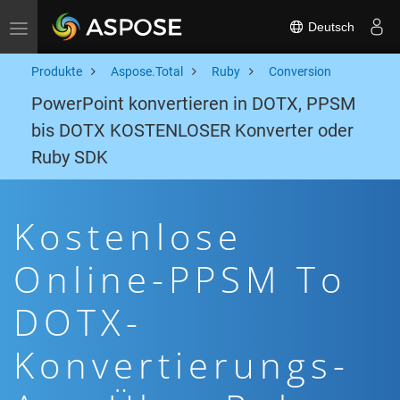
Deutsch
Toggle navigation
Produkte
Aspose.Total
Ruby
Conversion
PowerPoint konvertieren in DOTX, PPSM
bis DOTX KOSTENLOSER Konverter oder
Ruby SDK
Kostenlose
Online-PPSM To
DOTX-
Konvertierungs-