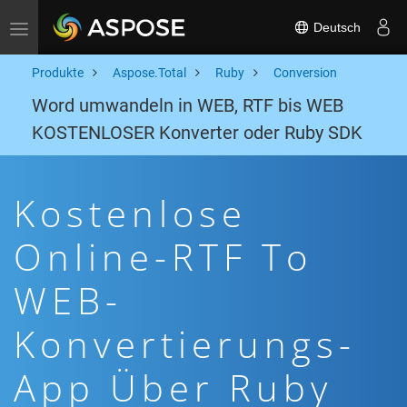
Deutsch
Toggle navigation
Produkte
Aspose.Total
Ruby
Conversion
Word umwandeln in WEB, RTF bis WEB
KOSTENLOSER Konverter oder Ruby SDK
Kostenlose
Online-RTF To
WEB-
Konvertierungs-
App Über Ruby