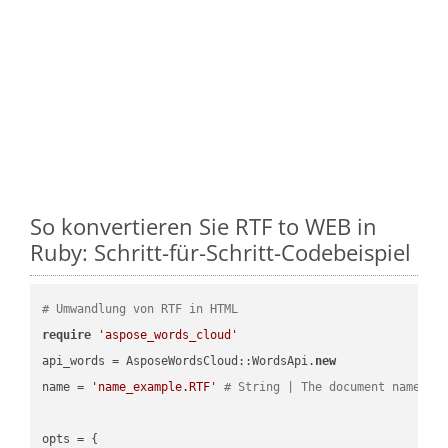
So konvertieren Sie RTF to WEB in
Ruby: Schritt-für-Schritt-Codebeispiel
# Umwandlung von RTF in HTML
require
'aspose_words_cloud'
api_words = AsposeWordsCloud::WordsApi.
new
name = 
'name_example.RTF'
# String | The document name.
opts = { 
