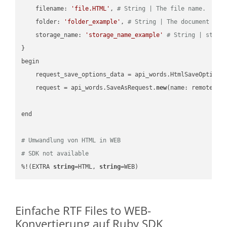
    filename: 
'file.HTML'
, 
# String | The file name.
    folder: 
'folder_example'
, 
# String | The document fol
    storage_name: 
'storage_name_example'
# String | stora
}

begin

    request_save_options_data = api_words.HtmlSaveOptions
    request = api_words.SaveAsRequest.
new
(name: remote_nam
end

# Umwandlung von HTML in WEB
# SDK not available
%!(EXTRA 
string
=HTML, 
string
=WEB)
Einfache RTF Files to WEB-
Konvertierung auf Ruby SDK