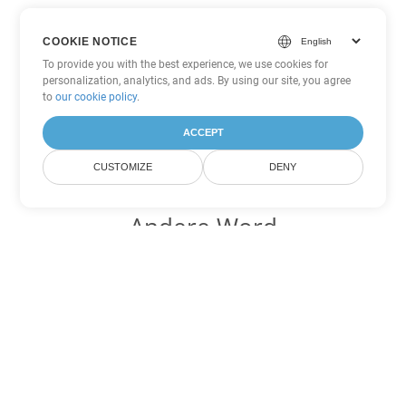
COOKIE NOTICE
To provide you with the best experience, we use cookies for
personalization, analytics, and ads. By using our site, you agree
to
our cookie policy
.
ACCEPT
CUSTOMIZE
DENY
Andere Word
Konvertierungsoptionen
Wandeln Sie RTF in DOC um
DOC:
Microsoft Word Binary Format
Wandeln Sie RTF in DOT um
DOT:
Microsoft Word Template Files