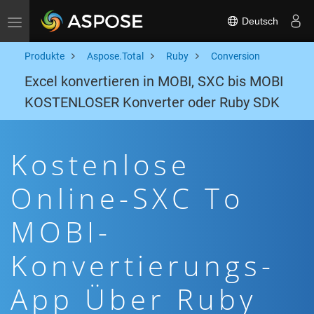
Deutsch
Toggle navigation
Produkte
Aspose.Total
Ruby
Conversion
Excel konvertieren in MOBI, SXC bis MOBI
KOSTENLOSER Konverter oder Ruby SDK
Kostenlose
Online-SXC To
MOBI-
Konvertierungs-
App Über Ruby