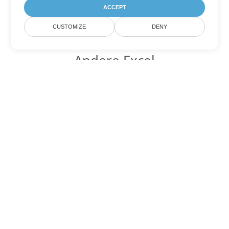
ACCEPT
CUSTOMIZE
DENY
Andere Excel
Konvertierungsoptionen
Wandeln Sie SXC in DOC um
DOC:
Microsoft Word Binary Format
Wandeln Sie SXC in DOT um
DOT:
Microsoft Word Template Files
Wandeln Sie SXC in DOCX um
DOCX:
Office 2007+ Word Document
Wandeln Sie SXC in DOCM um