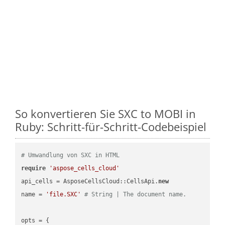
So konvertieren Sie SXC to MOBI in
Ruby: Schritt-für-Schritt-Codebeispiel
# Umwandlung von SXC in HTML
require
'aspose_cells_cloud'
api_cells = AsposeCellsCloud::CellsApi.
new
name = 
'file.SXC'
# String | The document name.
opts = { 
