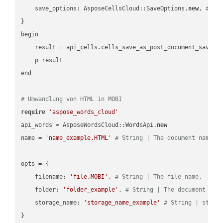
    save_options: AsposeCellsCloud::SaveOptions.
new
, 
# Sa
}

begin

    result = api_cells.cells_save_as_post_document_save_a
    p result

end

# Umwandlung von HTML in MOBI
require
'aspose_words_cloud'
api_words = AsposeWordsCloud::WordsApi.
new
name = 
'name_example.HTML'
# String | The document name.
opts = { 

    filename: 
'file.MOBI'
, 
# String | The file name.
    folder: 
'folder_example'
, 
# String | The document fol
    storage_name: 
'storage_name_example'
# String | stora
}
