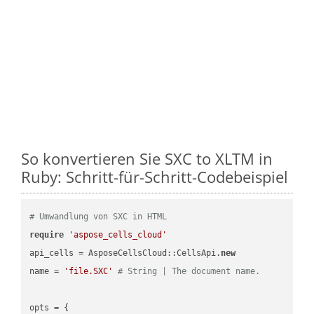
So konvertieren Sie SXC to XLTM in
Ruby: Schritt-für-Schritt-Codebeispiel
# Umwandlung von SXC in HTML
require
'aspose_cells_cloud'
api_cells = AsposeCellsCloud::CellsApi.
new
name = 
'file.SXC'
# String | The document name.
opts = { 
