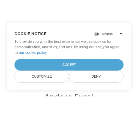
COOKIE NOTICE
To provide you with the best experience, we use cookies for
personalization, analytics, and ads. By using our site, you agree
to
our cookie policy
.
ACCEPT
CUSTOMIZE
DENY
Andere Excel
Konvertierungsoptionen
Wandeln Sie SXC in DOC um
DOC:
Microsoft Word Binary Format