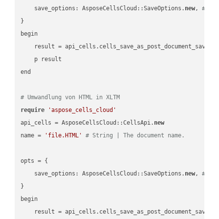
    save_options: AsposeCellsCloud::SaveOptions.
new
, 
# Sa
}

begin

    result = api_cells.cells_save_as_post_document_save_a
    p result

end

# Umwandlung von HTML in XLTM
require
'aspose_cells_cloud'
api_cells = AsposeCellsCloud::CellsApi.
new
name = 
'file.HTML'
# String | The document name.
opts = { 

    save_options: AsposeCellsCloud::SaveOptions.
new
, 
# Sa
}

begin

    result = api_cells.cells_save_as_post_document_save_a