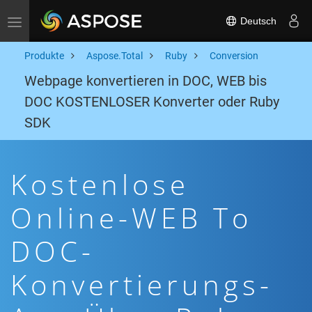
Deutsch
Toggle navigation
Produkte
Aspose.Total
Ruby
Conversion
Webpage konvertieren in DOC, WEB bis
DOC KOSTENLOSER Konverter oder Ruby
SDK
Kostenlose
Online-WEB To
DOC-
Konvertierungs-