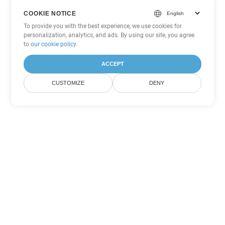
COOKIE NOTICE
To provide you with the best experience, we use cookies for
personalization, analytics, and ads. By using our site, you agree
to
our cookie policy
.
ACCEPT
CUSTOMIZE
DENY
Andere PDF
Konvertierungsoptionen
Wandeln Sie WEB in DOC um
DOC:
Microsoft Word Binary Format
Wandeln Sie WEB in DOT um