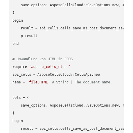
    save_options: AsposeCellsCloud::SaveOptions.
new
, 
# Sa
}

begin

    result = api_cells.cells_save_as_post_document_save_a
    p result

end

# Umwandlung von HTML in FODS
require
'aspose_cells_cloud'
api_cells = AsposeCellsCloud::CellsApi.
new
name = 
'file.HTML'
# String | The document name.
opts = { 

    save_options: AsposeCellsCloud::SaveOptions.
new
, 
# Sa
}

begin

    result = api_cells.cells_save_as_post_document_save_a