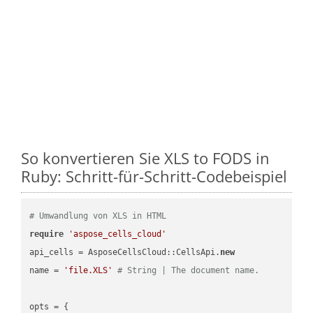
So konvertieren Sie XLS to FODS in
Ruby: Schritt-für-Schritt-Codebeispiel
# Umwandlung von XLS in HTML
require
'aspose_cells_cloud'
api_cells = AsposeCellsCloud::CellsApi.
new
name = 
'file.XLS'
# String | The document name.
opts = { 
