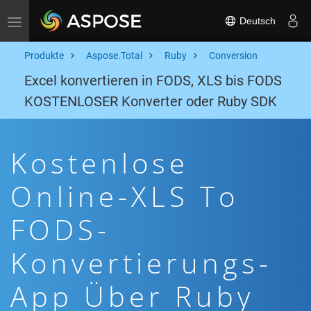
Deutsch
Toggle navigation
Produkte
Aspose.Total
Ruby
Conversion
Excel konvertieren in FODS, XLS bis FODS
KOSTENLOSER Konverter oder Ruby SDK
Kostenlose
Online-XLS To
FODS-
Konvertierungs-
App Über Ruby