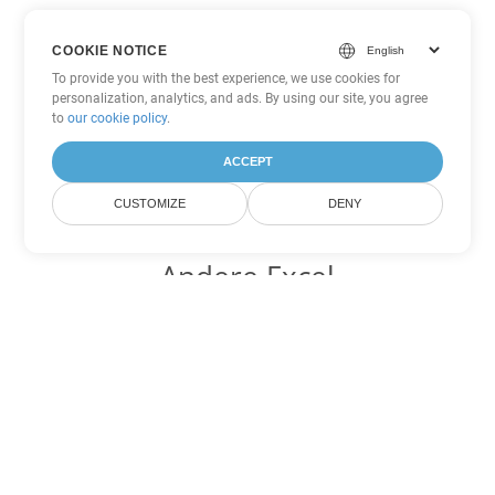
COOKIE NOTICE
To provide you with the best experience, we use cookies for
personalization, analytics, and ads. By using our site, you agree
to
our cookie policy
.
ACCEPT
CUSTOMIZE
DENY
Andere Excel
Konvertierungsoptionen
Wandeln Sie XLS in DOC um
DOC:
Microsoft Word Binary Format
Wandeln Sie XLS in DOT um
DOT:
Microsoft Word Template Files