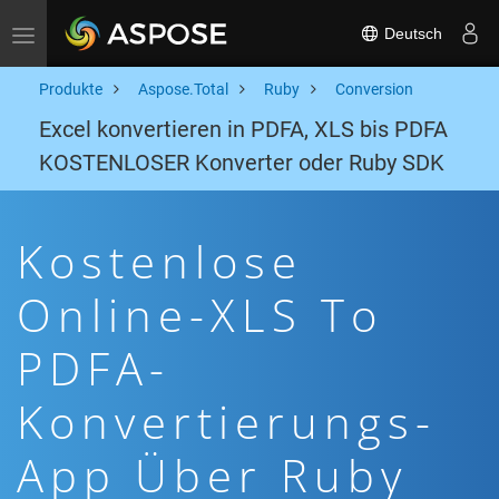
Deutsch
Toggle navigation
Produkte
Aspose.Total
Ruby
Conversion
Excel konvertieren in PDFA, XLS bis PDFA
KOSTENLOSER Konverter oder Ruby SDK
Kostenlose
Online-XLS To
PDFA-
Konvertierungs-
App Über Ruby