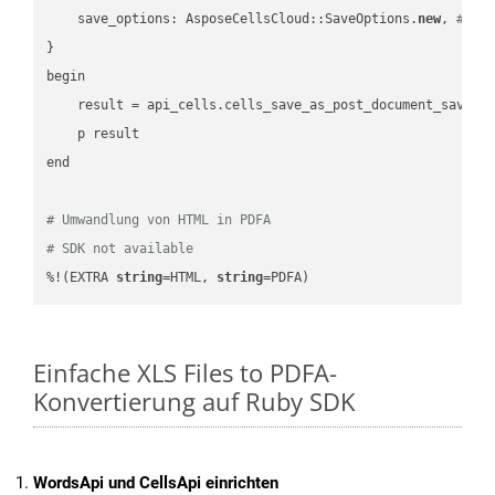
    save_options: AsposeCellsCloud::SaveOptions.
new
, 
# Sa
}

begin

    result = api_cells.cells_save_as_post_document_save_a
    p result

end

# Umwandlung von HTML in PDFA
# SDK not available
%!(EXTRA 
string
=HTML, 
string
=PDFA)
Einfache XLS Files to PDFA-
Konvertierung auf Ruby SDK
WordsApi und CellsApi einrichten