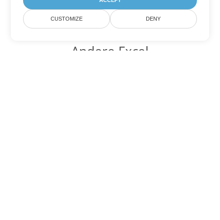
ACCEPT
CUSTOMIZE
DENY
Andere Excel
Konvertierungsoptionen
Wandeln Sie XLS in DOC um
DOC:
Microsoft Word Binary Format
Wandeln Sie XLS in DOT um
DOT:
Microsoft Word Template Files
Wandeln Sie XLS in DOCX um
DOCX:
Office 2007+ Word Document
Wandeln Sie XLS in DOCM um