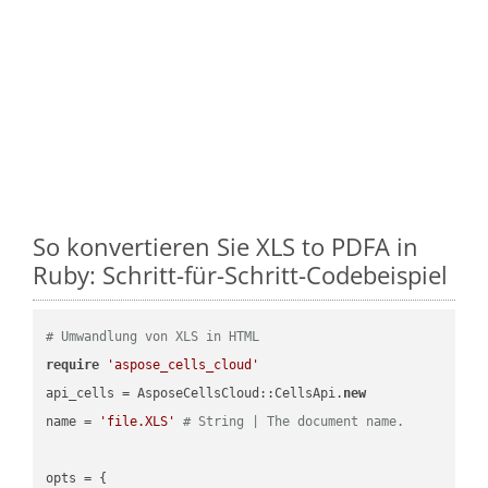
So konvertieren Sie XLS to PDFA in
Ruby: Schritt-für-Schritt-Codebeispiel
# Umwandlung von XLS in HTML
require
'aspose_cells_cloud'
api_cells = AsposeCellsCloud::CellsApi.
new
name = 
'file.XLS'
# String | The document name.
opts = { 
