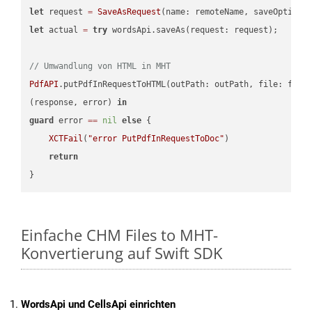
let
 request 
=
SaveAsRequest
(name: remoteName, saveOptions
let
 actual 
=
try
 wordsApi.saveAs(request: request);

// Umwandlung von HTML in MHT
PdfAPI
.putPdfInRequestToHTML(outPath: outPath, file: file
(response, error) 
in
guard
 error 
==
nil
else
 {

XCTFail
(
"error PutPdfInRequestToDoc"
)

return
Einfache CHM Files to MHT-
Konvertierung auf Swift SDK
WordsApi und CellsApi einrichten