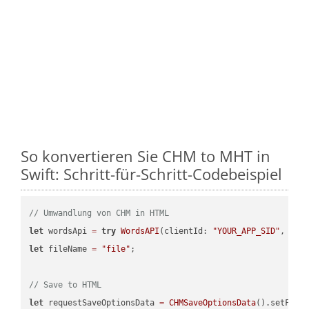
So konvertieren Sie CHM to MHT in
Swift: Schritt-für-Schritt-Codebeispiel
// Umwandlung von CHM in HTML
let
 wordsApi 
=
try
WordsAPI
(clientId: 
"YOUR_APP_SID"
, cli
let
 fileName 
=
"file"
;

// Save to HTML
let
 requestSaveOptionsData 
=
CHMSaveOptionsData
().setFile