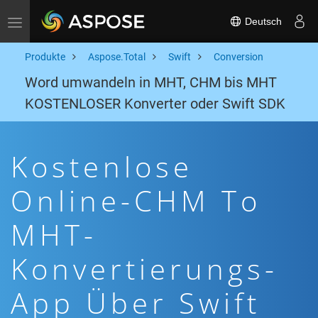
Deutsch
Toggle navigation
Produkte
Aspose.Total
Swift
Conversion
Word umwandeln in MHT, CHM bis MHT
KOSTENLOSER Konverter oder Swift SDK
Kostenlose
Online-CHM To
MHT-
Konvertierungs-
App Über Swift