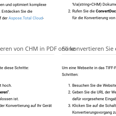
%!a(string=CHM) Dokumen
pen und optimiert komplexe
Rufen Sie die
ConvertDo
. Entdecken Sie die
für die Konvertierung vo
f der
Aspose.Total Cloud
-
ieren von CHM in PDF online
So konvertieren Sie 
e diese Schritte:
Um eine Webseite in das TIFF-F
Schritten:
t hoch.
Besuchen Sie die Websit
eren“
.
Geben Sie die URL der We
lossen ist.
dafür vorgesehene Eingab
er Konvertierung auf Ihr Gerät
Klicken Sie auf die Schal
Konvertierungsvorgang zu