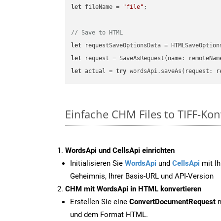
let
 fileName = 
"file"
;

// Save to HTML
let
 requestSaveOptionsData = HTMLSaveOption
let
 request = SaveAsRequest(name: remoteNam
let
 actual = 
try
Einfache CHM Files to TIFF-Kon
WordsApi und CellsApi einrichten
Initialisieren Sie
WordsApi
und
CellsApi
mit Ih
Geheimnis, Ihrer Basis-URL und API-Version
CHM mit WordsApi in HTML konvertieren
Erstellen Sie eine
ConvertDocumentRequest
m
und dem Format HTML.