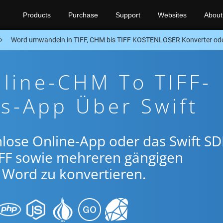
Products
Purchase
Support
Websites
About
Word umwandeln in TIFF, CHM bis TIFF KOSTENLOSER Konverter ode
line-CHM To TIFF-
s-App Über Swift
lose Online-App oder das Swift SD
FF sowie mehreren gängigen
Word zu konvertieren.