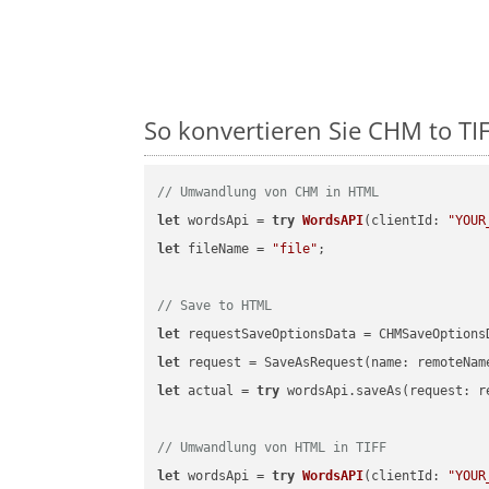
So konvertieren Sie CHM to TIFF
// Umwandlung von CHM in HTML
let
 wordsApi = 
try
WordsAPI
(
clientId: 
"YOUR
let
 fileName = 
"file"
;

// Save to HTML
let
 requestSaveOptionsData = CHMSaveOptions
let
 request = SaveAsRequest(name: remoteNam
let
 actual = 
try
 wordsApi.saveAs(request: re
// Umwandlung von HTML in TIFF
let
 wordsApi = 
try
WordsAPI
(
clientId: 
"YOUR