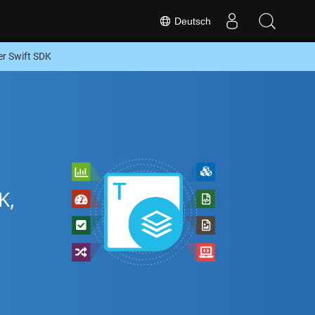
Deutsch
r Swift SDK
K,