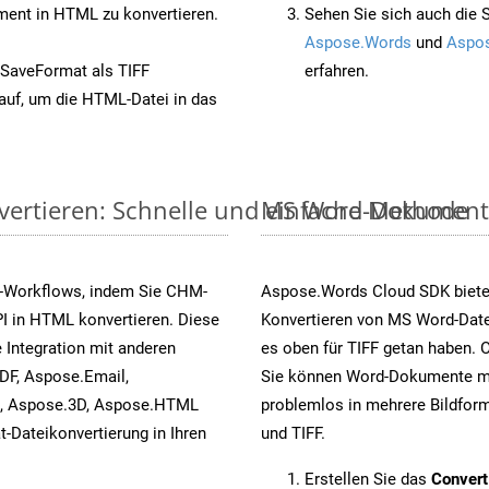
nt in HTML zu konvertieren.
Sehen Sie sich auch die 
Aspose.Words
und
Aspos
 SaveFormat als TIFF
erfahren.
auf, um die HTML-Datei in das
ertieren: Schnelle und einfache Methode
MS Word-Dokumente v
s-Workflows, indem Sie CHM-
Aspose.Words Cloud SDK biete
I in HTML konvertieren. Diese
Konvertieren von MS Word-Datei
 Integration mit anderen
es oben für TIFF getan haben. 
DF, Aspose.Email,
Sie können Word-Dokumente mi
s, Aspose.3D, Aspose.HTML
problemlos in mehrere Bildform
-Dateikonvertierung in Ihren
und TIFF.
Erstellen Sie das
Conver