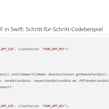
 in Swift: Schritt-für-Schritt-Codebeispiel
_APP_SID"
, clientSecret: 
"YOUR_APP_KEY"
)
Data().setFileName(fileName: BaseTestContext.getRemoteTestOut() 
e, saveOptionsData: requestSaveOptionsData 
as
quest);

_APP_SID"
, clientSecret: 
"YOUR_APP_KEY"
)