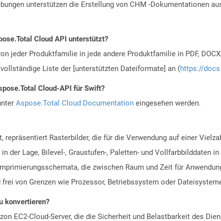
ungen unterstützen die Erstellung von CHM -Dokumentationen aus 
ose.Total Cloud API unterstützt?
n jeder Produktfamilie in jede andere Produktfamilie in PDF, DOCX
vollständige Liste der [unterstützten Dateiformate] an (
https://docs
spose.Total Cloud-API für Swift?
unter
Aspose.Total Cloud Documentation
eingesehen werden.
, repräsentiert Rasterbilder, die für die Verwendung auf einer Viel
in der Lage, Bilevel-, Graustufen-, Paletten- und Vollfarbbilddaten
e Komprimierungsschemata, die zwischen Raum und Zeit für Anwendu
 frei von Grenzen wie Prozessor, Betriebssystem oder Dateisystem
zu konvertieren?
n EC2-Cloud-Server, die die Sicherheit und Belastbarkeit des Diens