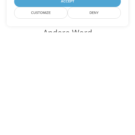
ACCEPT
CUSTOMIZE
DENY
Andere Word
Konvertierungsoptionen
Wandeln Sie DOC in DOT um
DOT:
Microsoft Word Template Files
Wandeln Sie DOC in DOCX um
DOCX:
Office 2007+ Word Document
Wandeln Sie DOC in DOCM um
DOCM:
Microsoft Word 2007 Marco File
Wandeln Sie DOC in DOTX um