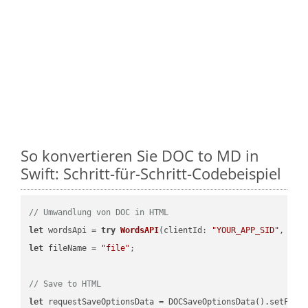
So konvertieren Sie DOC to MD in
Swift: Schritt-für-Schritt-Codebeispiel
// Umwandlung von DOC in HTML
let
 wordsApi = 
try
WordsAPI
(
clientId: 
"YOUR_APP_SID"
, cli
let
 fileName = 
"file"
;

// Save to HTML
let
 requestSaveOptionsData = DOCSaveOptionsData().setFile