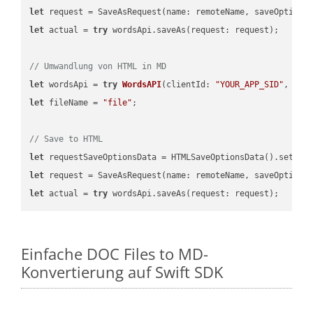
let
 request = SaveAsRequest(name: remoteName, saveOptions
let
 actual = 
try
 wordsApi.saveAs(request: request);

// Umwandlung von HTML in MD
let
 wordsApi = 
try
WordsAPI
(
clientId: 
"YOUR_APP_SID"
, cli
let
 fileName = 
"file"
;

// Save to HTML
let
 requestSaveOptionsData = HTMLSaveOptionsData().setFil
let
 request = SaveAsRequest(name: remoteName, saveOptions
let
 actual = 
try
Einfache DOC Files to MD-
Konvertierung auf Swift SDK