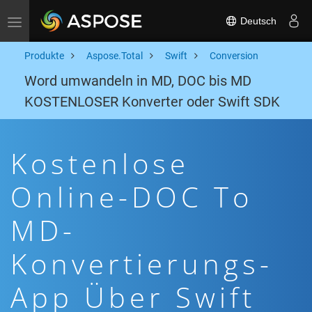
Deutsch
Toggle navigation
Produkte
Aspose.Total
Swift
Conversion
Word umwandeln in MD, DOC bis MD
KOSTENLOSER Konverter oder Swift SDK
Kostenlose
Online-DOC To
MD-
Konvertierungs-
App Über Swift