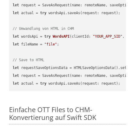
let
 request = SaveAsRequest(name: remoteName, saveOptions
let
 actual = 
try
 wordsApi.saveAs(request: request);

// Umwandlung von HTML in CHM
let
 wordsApi = 
try
WordsAPI
(
clientId: 
"YOUR_APP_SID"
, cli
let
 fileName = 
"file"
;

// Save to HTML
let
 requestSaveOptionsData = HTMLSaveOptionsData().setFil
let
 request = SaveAsRequest(name: remoteName, saveOptions
let
 actual = 
try
Einfache OTT Files to CHM-
Konvertierung auf Swift SDK