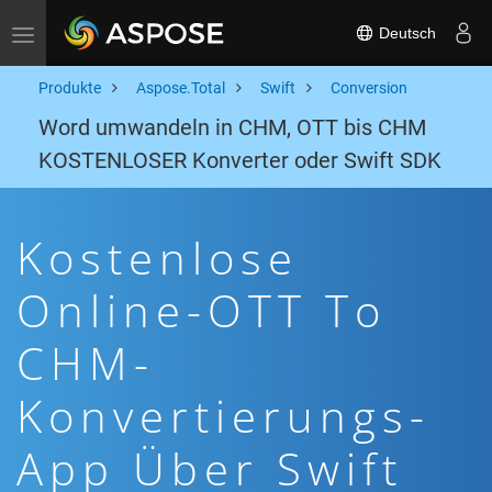
Deutsch
Toggle navigation
Produkte
Aspose.Total
Swift
Conversion
Word umwandeln in CHM, OTT bis CHM
KOSTENLOSER Konverter oder Swift SDK
Kostenlose
Online-OTT To
CHM-
Konvertierungs-
App Über Swift