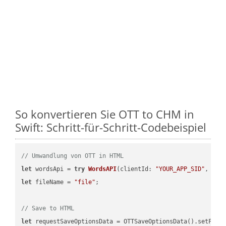
So konvertieren Sie OTT to CHM in
Swift: Schritt-für-Schritt-Codebeispiel
// Umwandlung von OTT in HTML
let
 wordsApi = 
try
WordsAPI
(
clientId: 
"YOUR_APP_SID"
, cli
let
 fileName = 
"file"
;

// Save to HTML
let
 requestSaveOptionsData = OTTSaveOptionsData().setFile