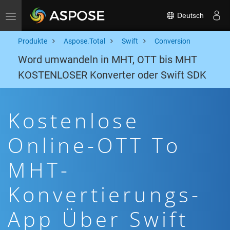
Deutsch
Toggle navigation
Produkte
Aspose.Total
Swift
Conversion
Word umwandeln in MHT, OTT bis MHT
KOSTENLOSER Konverter oder Swift SDK
Kostenlose
Online-OTT To
MHT-
Konvertierungs-
App Über Swift