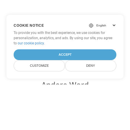
COOKIE NOTICE
To provide you with the best experience, we use cookies for
personalization, analytics, and ads. By using our site, you agree
to
our cookie policy
.
ACCEPT
CUSTOMIZE
DENY
Andere Word
Konvertierungsoptionen
Wandeln Sie OTT in DOC um
DOC:
Microsoft Word Binary Format