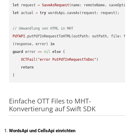
let
 request 
=
SaveAsRequest
(name: remoteName, saveOptions
let
 actual 
=
try
 wordsApi.saveAs(request: request);

// Umwandlung von HTML in MHT
PdfAPI
.putPdfInRequestToHTML(outPath: outPath, file: file
(response, error) 
in
guard
 error 
==
nil
else
 {

XCTFail
(
"error PutPdfInRequestToDoc"
)

return
Einfache OTT Files to MHT-
Konvertierung auf Swift SDK
WordsApi und CellsApi einrichten