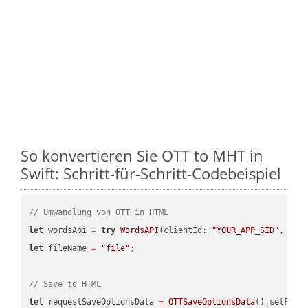
So konvertieren Sie OTT to MHT in
Swift: Schritt-für-Schritt-Codebeispiel
// Umwandlung von OTT in HTML
let
 wordsApi 
=
try
WordsAPI
(clientId: 
"YOUR_APP_SID"
, cli
let
 fileName 
=
"file"
;

// Save to HTML
let
 requestSaveOptionsData 
=
OTTSaveOptionsData
().setFile