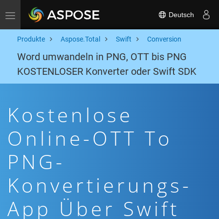
Deutsch
Toggle navigation
Produkte
Aspose.Total
Swift
Conversion
Word umwandeln in PNG, OTT bis PNG
KOSTENLOSER Konverter oder Swift SDK
Kostenlose
Online-OTT To
PNG-
Konvertierungs-
App Über Swift