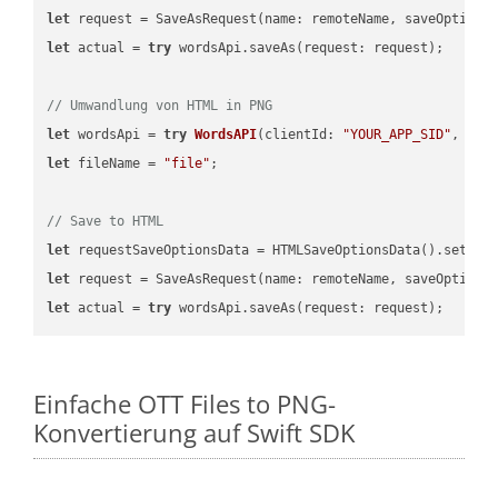
let
 request = SaveAsRequest(name: remoteName, saveOptions
let
 actual = 
try
 wordsApi.saveAs(request: request);

// Umwandlung von HTML in PNG
let
 wordsApi = 
try
WordsAPI
(
clientId: 
"YOUR_APP_SID"
, cli
let
 fileName = 
"file"
;

// Save to HTML
let
 requestSaveOptionsData = HTMLSaveOptionsData().setFil
let
 request = SaveAsRequest(name: remoteName, saveOptions
let
 actual = 
try
Einfache OTT Files to PNG-
Konvertierung auf Swift SDK