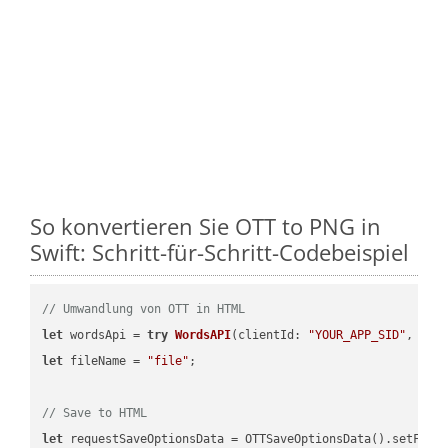
So konvertieren Sie OTT to PNG in
Swift: Schritt-für-Schritt-Codebeispiel
// Umwandlung von OTT in HTML
let
 wordsApi = 
try
WordsAPI
(
clientId: 
"YOUR_APP_SID"
, cli
let
 fileName = 
"file"
;

// Save to HTML
let
 requestSaveOptionsData = OTTSaveOptionsData().setFile