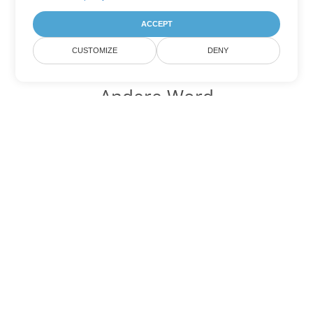
ACCEPT
CUSTOMIZE
DENY
Andere Word
Konvertierungsoptionen
Wandeln Sie OTT in DOC um
DOC:
Microsoft Word Binary Format
Wandeln Sie OTT in DOT um
DOT:
Microsoft Word Template Files
Wandeln Sie OTT in DOCX um
DOCX:
Office 2007+ Word Document