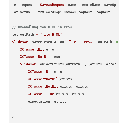
let
 request 
=
SaveAsRequest
(name: remoteName, saveOptions
let
 actual 
=
try
 wordsApi.saveAs(request: request);

// Umwandlung von HTML in PPSX
let
 outPath 
=
"file.HTML"
SlidesAPI
.savePresentation(
"flie"
, 
"PPSX"
, outPath, 
nil
, 
XCTAssertNil
(error)

XCTAssertNotNil
(result)

SlidesAPI
.objectExists(outPath) { (exists, error) -> 
XCTAssertNil
(error)

XCTAssertNotNil
(exists)

XCTAssertNotNil
(exists
!
.exists)

XCTAssertTrue
(exists
!
.exists
!
)

        expectation.fulfill()

    }
