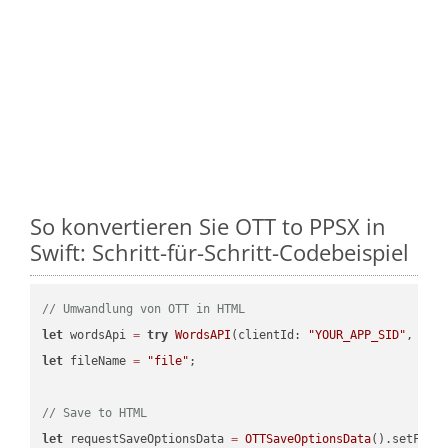
So konvertieren Sie OTT to PPSX in
Swift: Schritt-für-Schritt-Codebeispiel
// Umwandlung von OTT in HTML
let
 wordsApi 
=
try
WordsAPI
(clientId: 
"YOUR_APP_SID"
, cli
let
 fileName 
=
"file"
;

// Save to HTML
let
 requestSaveOptionsData 
=
OTTSaveOptionsData
().setFile