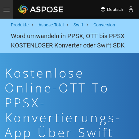
Deutsch
Toggle navigation
Produkte
Aspose.Total
Swift
Conversion
Word umwandeln in PPSX, OTT bis PPSX
KOSTENLOSER Konverter oder Swift SDK
Kostenlose
Online-OTT To
PPSX-
Konvertierungs-
App Über Swift