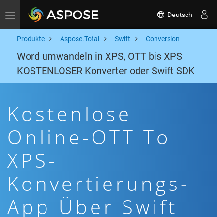
Deutsch
Toggle navigation
Produkte
Aspose.Total
Swift
Conversion
Word umwandeln in XPS, OTT bis XPS
KOSTENLOSER Konverter oder Swift SDK
Kostenlose
Online-OTT To
XPS-
Konvertierungs-
App Über Swift