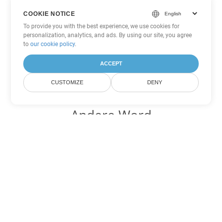
COOKIE NOTICE
To provide you with the best experience, we use cookies for
personalization, analytics, and ads. By using our site, you agree
to
our cookie policy
.
ACCEPT
CUSTOMIZE
DENY
Andere Word
Konvertierungsoptionen
Wandeln Sie OTT in DOC um
DOC:
Microsoft Word Binary Format
Wandeln Sie OTT in DOT um
DOT:
Microsoft Word Template Files