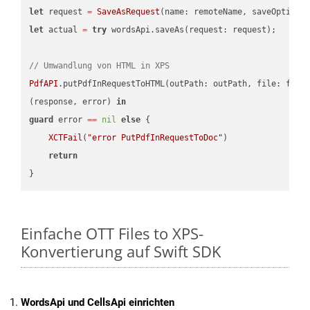
let
 request 
=
SaveAsRequest
(name: remoteName, saveOptions
let
 actual 
=
try
 wordsApi.saveAs(request: request);

// Umwandlung von HTML in XPS
PdfAPI
.putPdfInRequestToHTML(outPath: outPath, file: file
(response, error) 
in
guard
 error 
==
nil
else
 {

XCTFail
(
"error PutPdfInRequestToDoc"
)

return
Einfache OTT Files to XPS-
Konvertierung auf Swift SDK
WordsApi und CellsApi einrichten