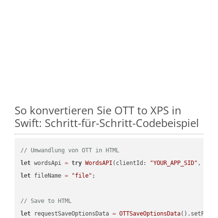
So konvertieren Sie OTT to XPS in
Swift: Schritt-für-Schritt-Codebeispiel
// Umwandlung von OTT in HTML
let
 wordsApi 
=
try
WordsAPI
(clientId: 
"YOUR_APP_SID"
, cli
let
 fileName 
=
"file"
;

// Save to HTML
let
 requestSaveOptionsData 
=
OTTSaveOptionsData
().setFile