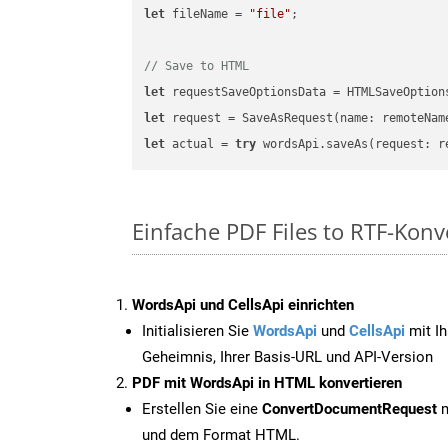
let
 fileName = 
"file"
;

// Save to HTML
let
 requestSaveOptionsData = HTMLSaveOption
let
 request = SaveAsRequest(name: remoteNam
let
 actual = 
try
Einfache PDF Files to RTF-Konv
WordsApi und CellsApi einrichten
Initialisieren Sie
WordsApi
und
CellsApi
mit Ih
Geheimnis, Ihrer Basis-URL und API-Version
PDF mit WordsApi in HTML konvertieren
Erstellen Sie eine
ConvertDocumentRequest
m
und dem Format HTML.