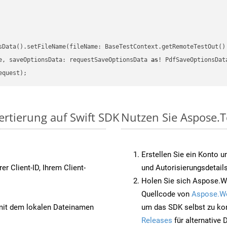
sData().setFileName(fileName: BaseTestContext.getRemoteTestOut()
e, saveOptionsData: requestSaveOptionsData 
as
ertierung auf Swift SDK
Nutzen Sie Aspose.T
Erstellen Sie ein Konto u
rer Client-ID, Ihrem Client-
und Autorisierungsdetails
Holen Sie sich Aspose.Wo
Quellcode von
Aspose.W
it dem lokalen Dateinamen
um das SDK selbst zu ko
Releases
für alternative