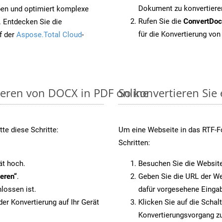
Dokument zu konvertiere
pen und optimiert komplexe
Rufen Sie die
ConvertDo
. Entdecken Sie die
für die Konvertierung von
f der
Aspose.Total Cloud
-
ieren von DOCX in PDF online
So konvertieren Sie
te diese Schritte:
Um eine Webseite in das RTF-Fo
Schritten:
ät hoch.
Besuchen Sie die Websit
eren“
.
Geben Sie die URL der We
lossen ist.
dafür vorgesehene Eingab
er Konvertierung auf Ihr Gerät
Klicken Sie auf die Schal
Konvertierungsvorgang zu