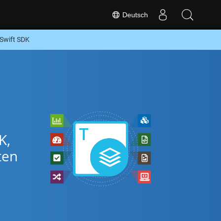
Deutsch
Swift SDK
K,
ten