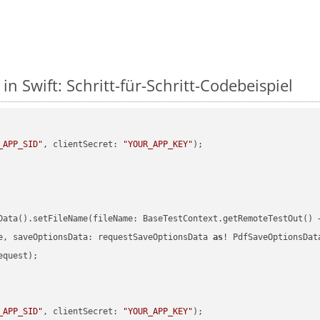
in Swift: Schritt-für-Schritt-Codebeispiel
_APP_SID"
, clientSecret: 
"YOUR_APP_KEY"
)
Data().setFileName(fileName: BaseTestContext.getRemoteTestOut() 
e, saveOptionsData: requestSaveOptionsData 
as
quest);

_APP_SID"
, clientSecret: 
"YOUR_APP_KEY"
)