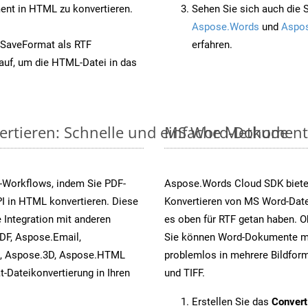
nt in HTML zu konvertieren.
Sehen Sie sich auch die 
Aspose.Words
und
Aspos
 SaveFormat als RTF
erfahren.
auf, um die HTML-Datei in das
ertieren: Schnelle und einfache Methode
MS Word-Dokumente v
-Workflows, indem Sie PDF-
Aspose.Words Cloud SDK biete
I in HTML konvertieren. Diese
Konvertieren von MS Word-Datei
 Integration mit anderen
es oben für RTF getan haben. O
DF, Aspose.Email,
Sie können Word-Dokumente mi
s, Aspose.3D, Aspose.HTML
problemlos in mehrere Bildform
-Dateikonvertierung in Ihren
und TIFF.
Erstellen Sie das
Conver