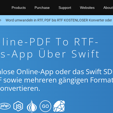
Products
Purchase
Support
Websites
About
Word umwandeln in RTF, PDF bis RTF KOSTENLOSER Konverter oder 
line-PDF To RTF-
s-App Über Swift
lose Online-App oder das Swift SD
F sowie mehreren gängigen Forma
onvertieren.