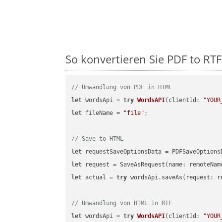
So konvertieren Sie PDF to RTF 
// Umwandlung von PDF in HTML
let
 wordsApi = 
try
WordsAPI
(
clientId: 
"YOUR
let
 fileName = 
"file"
;

// Save to HTML
let
 requestSaveOptionsData = PDFSaveOptions
let
 request = SaveAsRequest(name: remoteNam
let
 actual = 
try
 wordsApi.saveAs(request: re
// Umwandlung von HTML in RTF
let
 wordsApi = 
try
WordsAPI
(
clientId: 
"YOUR