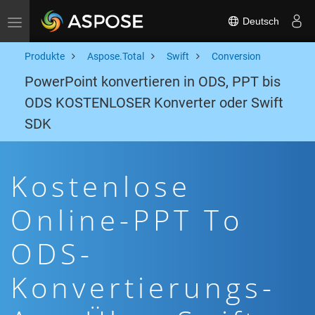
Deutsch
Toggle navigation
Produkte
Aspose.Total
Swift
Conversion
PowerPoint konvertieren in ODS, PPT bis
ODS KOSTENLOSER Konverter oder Swift
SDK
Kostenlose
Online-PPT To
ODS-
Konvertierungs-