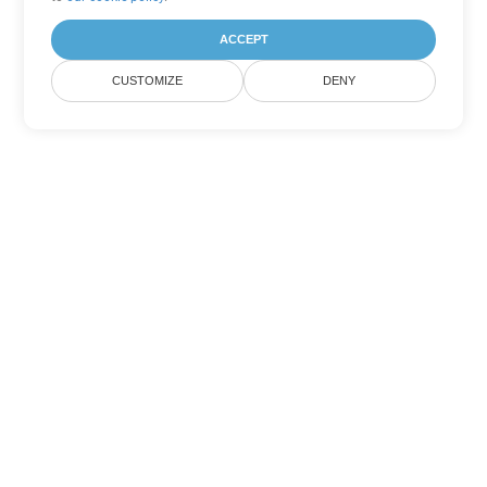
ACCEPT
CUSTOMIZE
DENY
Andere PowerPoint
Konvertierungsoptionen
Wandeln Sie PPT in DOC um
DOC:
Microsoft Word Binary Format
Wandeln Sie PPT in DOT um
DOT:
Microsoft Word Template Files
Wandeln Sie PPT in DOCX um
DOCX:
Office 2007+ Word Document