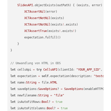
SlidesAPI
.objectExists(outPath) { (exists, error) -> 
XCTAssertNil
(error)

XCTAssertNotNil
(exists)

XCTAssertNotNil
(exists
!
.exists)

XCTAssertTrue
(exists
!
.exists
!
)

        expectation.fulfill()

    }

}

// Umwandlung von HTML in ODS
let
 cellsApi 
=
try
CellsAPI
(clientId: 
"YOUR_APP_SID"
, cli
let
 expectation 
=
self
.expectation(description: 
"testcell
let
 name:
String
=
 file.
HTML
let
 saveOptions:
SaveOptions
? 
=
SaveOptions
(enableHTTPComp
let
 newfilename:
String
=
"file"
let
 isAutoFitRows:
Bool
? 
=
true
let
 isAutoFitColumns:
Bool
? 
=
true