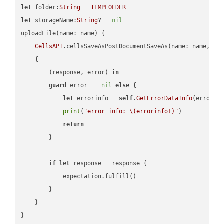
let
 folder:
String
=
TEMPFOLDER
let
 storageName:
String
? 
=
nil
uploadFile(name: name) {

CellsAPI
.cellsSaveAsPostDocumentSaveAs(name: name, sav
    {

        (response, error) 
in
guard
 error 
==
nil
else
 {

let
 errorinfo 
=
self
.
GetErrorDataInfo
(error: 
print
(
"error info: 
\(errorinfo
!
)
"
)

return
        }

if
let
 response 
=
 response {

            expectation.fulfill()

        }

    }
