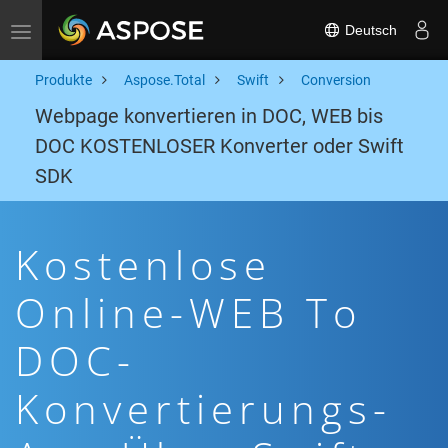
Deutsch
Toggle navigation
Produkte
Aspose.Total
Swift
Conversion
Webpage konvertieren in DOC, WEB bis
DOC KOSTENLOSER Konverter oder Swift
SDK
Kostenlose
Online-WEB To
DOC-
Konvertierungs-