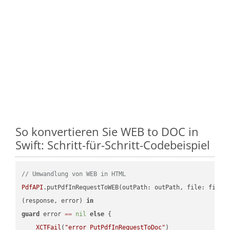
So konvertieren Sie WEB to DOC in
Swift: Schritt-für-Schritt-Codebeispiel
// Umwandlung von WEB in HTML
PdfAPI
.putPdfInRequestToWEB(outPath: outPath, file: file.
(response, error) 
in
guard
 error 
==
nil
else
 {

XCTFail
(
"error PutPdfInRequestToDoc"
)
