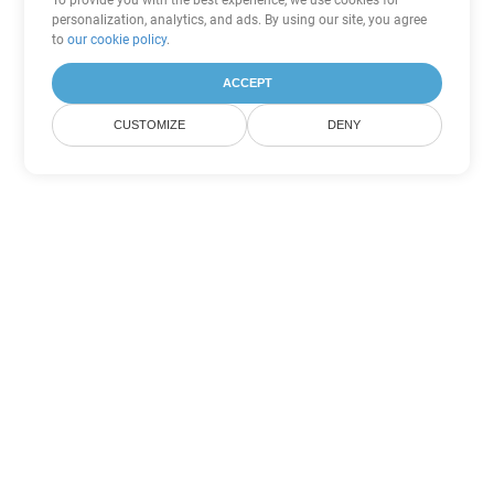
To provide you with the best experience, we use cookies for
personalization, analytics, and ads. By using our site, you agree
to
our cookie policy
.
ACCEPT
CUSTOMIZE
DENY
Andere PDF
Konvertierungsoptionen
Wandeln Sie WEB in DOC um
DOC:
Microsoft Word Binary Format
Wandeln Sie WEB in DOT um
DOT:
Microsoft Word Template Files