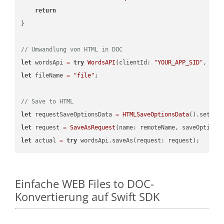
return
}

// Umwandlung von HTML in DOC
let
 wordsApi 
=
try
WordsAPI
(clientId: 
"YOUR_APP_SID"
, cli
let
 fileName 
=
"file"
;

// Save to HTML
let
 requestSaveOptionsData 
=
HTMLSaveOptionsData
().setFil
let
 request 
=
SaveAsRequest
(name: remoteName, saveOptions
let
 actual 
=
try
Einfache WEB Files to DOC-
Konvertierung auf Swift SDK