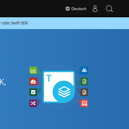
Deutsch
 oder Swift SDK
K,