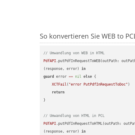
So konvertieren Sie WEB to PCL 
// Umwandlung von WEB in HTML
PdfAPI
.putPdfInRequestToWEB(outPath: outPat
(response, error) 
in
guard
 error 
==
nil
else
 {

XCTFail
(
"error PutPdfInRequestToDoc"
)

return
}

// Umwandlung von HTML in PCL
PdfAPI
.putPdfInRequestToHTML(outPath: outPa
(response, error) 
in