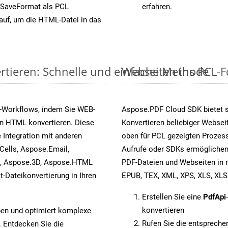
 SaveFormat als PCL
erfahren.
auf, um die HTML-Datei in das
rtieren: Schnelle und einfache Methode
Webseiten ins PCL-Fo
s-Workflows, indem Sie WEB-
Aspose.PDF Cloud SDK bietet 
in HTML konvertieren. Diese
Konvertieren beliebiger Websei
 Integration mit anderen
oben für PCL gezeigten Prozess
ells, Aspose.Email,
Aufrufe oder SDKs ermöglichen
s, Aspose.3D, Aspose.HTML
PDF-Dateien und Webseiten in 
-Dateikonvertierung in Ihren
EPUB, TEX, XML, XPS, XLS, XL
Erstellen Sie eine
PdfApi
konvertieren
pen und optimiert komplexe
Rufen Sie die entsprech
. Entdecken Sie die