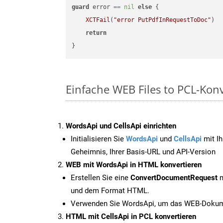
guard
 error 
==
nil
else
 {

XCTFail
(
"error PutPdfInRequestToDoc"
)

return
Einfache WEB Files to PCL-Konv
WordsApi und CellsApi einrichten
Initialisieren Sie
WordsApi
und
CellsApi
mit Ih
Geheimnis, Ihrer Basis-URL und API-Version
WEB mit WordsApi in HTML konvertieren
Erstellen Sie eine
ConvertDocumentRequest
m
und dem Format HTML.
Verwenden Sie WordsApi, um das WEB-Dokume
HTML mit CellsApi in PCL konvertieren