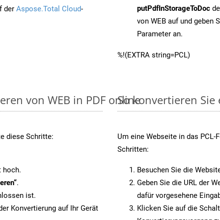
putPdfInStorageToDoc
de
f der
Aspose.Total Cloud
-
von WEB auf und geben S
Parameter an.
%!(EXTRA string=PCL)
ieren von WEB in PDF online
So konvertieren Sie
e diese Schritte:
Um eine Webseite in das PCL-Fo
Schritten:
t hoch.
Besuchen Sie die Websit
eren“
.
Geben Sie die URL der We
lossen ist.
dafür vorgesehene Eingab
er Konvertierung auf Ihr Gerät
Klicken Sie auf die Schal