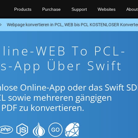
Products
Purchase
Support
Websites
About
Webpage konvertieren in PCL, WEB bis PCL KOSTENLOSER Konverter
nline-WEB To PCL-
s-App Über Swift
lose Online-App oder das Swift SD
L sowie mehreren gängigen
PDF zu konvertieren.