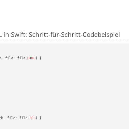
in Swift: Schritt-für-Schritt-Codebeispiel
h, file: file.
HTML
) {

th, file: file.
PCL
) {
