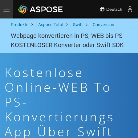
Deutsch
Toggle navigation
Produkte
Aspose.Total
Swift
Conversion
Webpage konvertieren in PS, WEB bis PS
KOSTENLOSER Konverter oder Swift SDK
Kostenlose
Online-WEB To
PS-
Konvertierungs-
App Über Swift