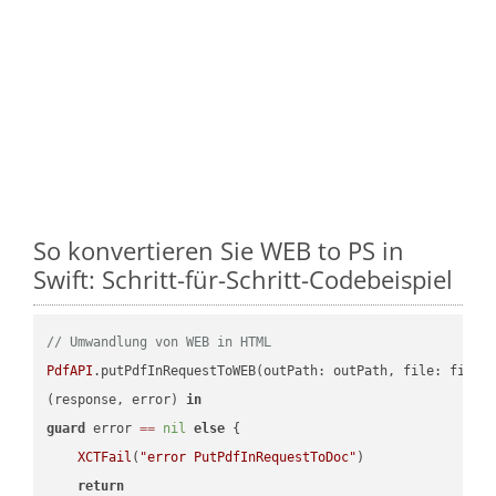
So konvertieren Sie WEB to PS in
Swift: Schritt-für-Schritt-Codebeispiel
// Umwandlung von WEB in HTML
PdfAPI
.putPdfInRequestToWEB(outPath: outPath, file: file.
(response, error) 
in
guard
 error 
==
nil
else
 {

XCTFail
(
"error PutPdfInRequestToDoc"
)

return