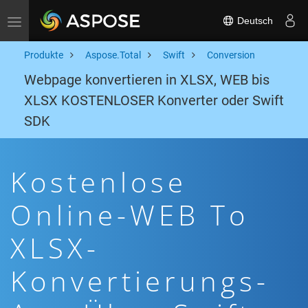
Deutsch
Toggle navigation
Produkte
Aspose.Total
Swift
Conversion
Webpage konvertieren in XLSX, WEB bis
XLSX KOSTENLOSER Konverter oder Swift
SDK
Kostenlose
Online-WEB To
XLSX-
Konvertierungs-