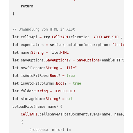
return
}

// Umwandlung von HTML in XLSX
let
 cellsApi 
=
try
CellsAPI
(clientId: 
"YOUR_APP_SID"
, cli
let
 expectation 
=
self
.expectation(description: 
"testcell
let
 name:
String
=
 file.
HTML
let
 saveOptions:
SaveOptions
? 
=
SaveOptions
(enableHTTPComp
let
 newfilename:
String
=
"file"
let
 isAutoFitRows:
Bool
? 
=
true
let
 isAutoFitColumns:
Bool
? 
=
true
let
 folder:
String
=
TEMPFOLDER
let
 storageName:
String
? 
=
nil
uploadFile(name: name) {

CellsAPI
.cellsSaveAsPostDocumentSaveAs(name: name, sav
    {

        (response, error) 
in