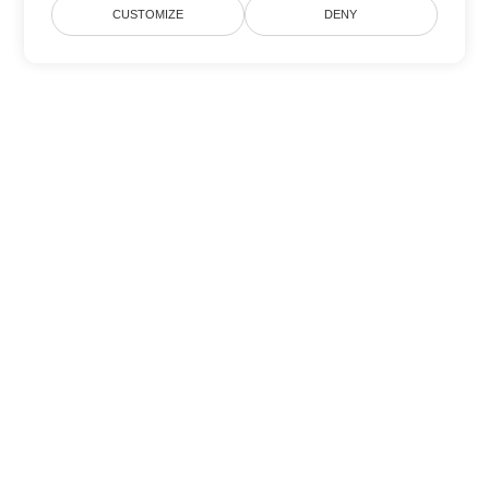
CUSTOMIZE
DENY
Andere PDF
Konvertierungsoptionen
Wandeln Sie WEB in DOC um
DOC:
Microsoft Word Binary Format
Wandeln Sie WEB in DOT um
DOT:
Microsoft Word Template Files
Wandeln Sie WEB in DOCX um
DOCX:
Office 2007+ Word Document
Wandeln Sie WEB in DOCM um