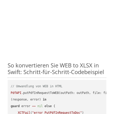
So konvertieren Sie WEB to XLSX in
Swift: Schritt-für-Schritt-Codebeispiel
// Umwandlung von WEB in HTML
PdfAPI
.putPdfInRequestToWEB(outPath: outPath, file: file.
(response, error) 
in
guard
 error 
==
nil
else
 {

XCTFail
(
"error PutPdfInRequestToDoc"
)
