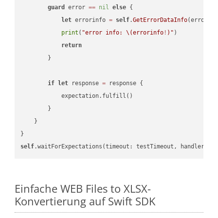
guard
 error 
==
nil
else
 {

let
 errorinfo 
=
self
.
GetErrorDataInfo
(error: 
print
(
"error info: 
\(errorinfo
!
)
"
)

return
        }

if
let
 response 
=
 response {

            expectation.fulfill()

        }

    }

self
.waitForExpectations(timeout: testTimeout, handler: 
n
Einfache WEB Files to XLSX-
Konvertierung auf Swift SDK