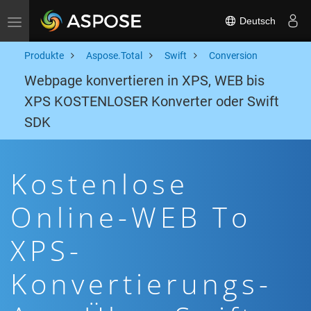
Deutsch
Toggle navigation
Produkte
Aspose.Total
Swift
Conversion
Webpage konvertieren in XPS, WEB bis
XPS KOSTENLOSER Konverter oder Swift
SDK
Kostenlose
Online-WEB To
XPS-
Konvertierungs-