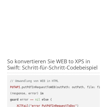
So konvertieren Sie WEB to XPS in
Swift: Schritt-für-Schritt-Codebeispiel
// Umwandlung von WEB in HTML
PdfAPI
.putPdfInRequestToWEB(outPath: outPath, file: file.
(response, error) 
in
guard
 error 
==
nil
else
 {

XCTFail
(
"error PutPdfInRequestToDoc"
)
