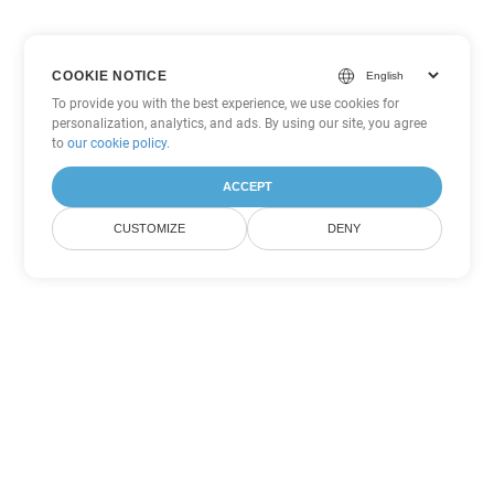
COOKIE NOTICE
To provide you with the best experience, we use cookies for
personalization, analytics, and ads. By using our site, you agree
to
our cookie policy
.
ACCEPT
CUSTOMIZE
DENY
Andere PDF
Konvertierungsoptionen
Wandeln Sie WEB in DOC um
DOC:
Microsoft Word Binary Format