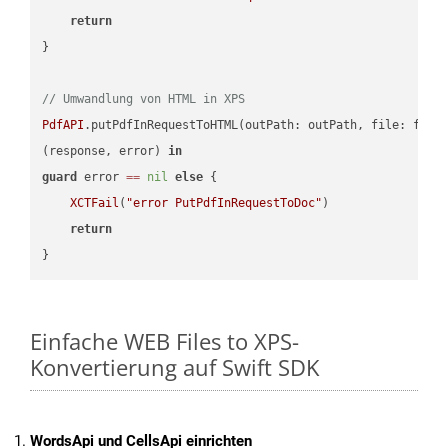
return
}

// Umwandlung von HTML in XPS
PdfAPI
.putPdfInRequestToHTML(outPath: outPath, file: file
(response, error) 
in
guard
 error 
==
nil
else
 {

XCTFail
(
"error PutPdfInRequestToDoc"
)

return
Einfache WEB Files to XPS-
Konvertierung auf Swift SDK
WordsApi und CellsApi einrichten