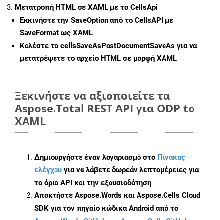
Μετατροπή HTML σε XAML με το CellsApi
Εκκινήστε την
SaveOption
από το CellsAPI με
SaveFormat ως XAML
Καλέστε το
cellsSaveAsPostDocumentSaveAs
για να
μετατρέψετε το αρχείο HTML σε μορφή
XAML
Ξεκινήστε να αξιοποιείτε τα
Aspose.Total REST API για ODP to
XAML
Δημιουργήστε έναν λογαριασμό στο
Πίνακας
ελέγχου
για να λάβετε δωρεάν λεπτομέρειες για
το όριο API και την εξουσιοδότηση
Αποκτήστε Aspose.Words και Aspose.Cells Cloud
SDK για τον πηγαίο κώδικα Android από το