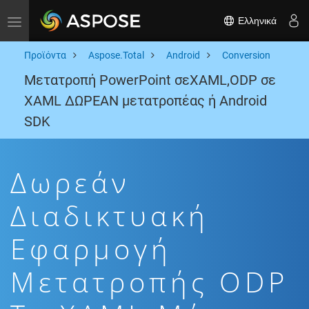
Ελληνικά
Toggle navigation
Προϊόντα
Aspose.Total
Android
Conversion
Μετατροπή PowerPoint σεXAML,ODP σε
XAML ΔΩΡΕΑΝ μετατροπέας ή Android
SDK
Δωρεάν
Διαδικτυακή
Εφαρμογή
Μετατροπής ODP