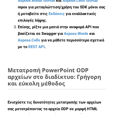
Aspose.Words GitHub
και
Aspose.Cells GitHub
repos για μεταγλώττιση/χρήση του SDK μόνοι σας
ή μεταβείτε στις
Εκδόσεις
για εναλλακτικές
επιλογές λήψης.
Επίσης, ρίξτε μια ματιά στην αναφορά API που
βασίζεται σε Swagger για
Aspose.Words
και
Aspose.Cells
για να μάθετε περισσότερα σχετικά
με το
REST API
.
Μετατροπή PowerPoint ODP
αρχείων στο διαδίκτυο: Γρήγορη
και εύκολη μέθοδος
Ενισχύστε τις δυνατότητες μετατροπής των αρχείων
σας μετατρέποντας τα αρχεία ODP σε μορφή HTML