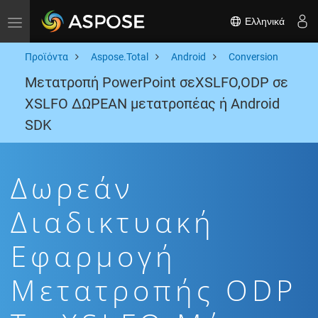
Ελληνικά
Toggle navigation
Προϊόντα
Aspose.Total
Android
Conversion
Μετατροπή PowerPoint σεXSLFO,ODP σε
XSLFO ΔΩΡΕΑΝ μετατροπέας ή Android
SDK
Δωρεάν
Διαδικτυακή
Εφαρμογή
Μετατροπής ODP