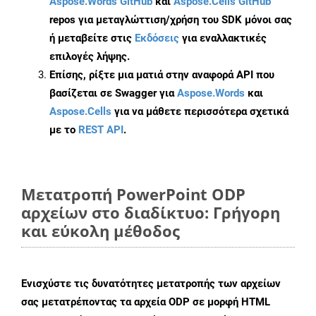
Aspose.Words GitHub
και
Aspose.Cells GitHub
repos για μεταγλώττιση/χρήση του SDK μόνοι σας
ή μεταβείτε στις
Εκδόσεις
για εναλλακτικές
επιλογές λήψης.
Επίσης, ρίξτε μια ματιά στην αναφορά API που
βασίζεται σε Swagger για
Aspose.Words
και
Aspose.Cells
για να μάθετε περισσότερα σχετικά
με το
REST API
.
Μετατροπή PowerPoint ODP
αρχείων στο διαδίκτυο: Γρήγορη
και εύκολη μέθοδος
Ενισχύστε τις δυνατότητες μετατροπής των αρχείων
σας μετατρέποντας τα αρχεία ODP σε μορφή HTML