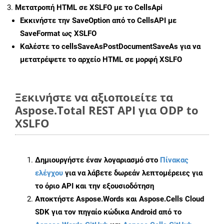
Μετατροπή HTML σε XSLFO με το CellsApi
Εκκινήστε την
SaveOption
από το CellsAPI με
SaveFormat ως XSLFO
Καλέστε το
cellsSaveAsPostDocumentSaveAs
για να
μετατρέψετε το αρχείο HTML σε μορφή
XSLFO
Ξεκινήστε να αξιοποιείτε τα
Aspose.Total REST API για ODP to
XSLFO
Δημιουργήστε έναν λογαριασμό στο
Πίνακας
ελέγχου
για να λάβετε δωρεάν λεπτομέρειες για
το όριο API και την εξουσιοδότηση
Αποκτήστε Aspose.Words και Aspose.Cells Cloud
SDK για τον πηγαίο κώδικα Android από το