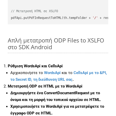
// Μετατροπή HTML σε XSLFO
pdfApi.putPdfInRequestToHTML(th.tempFolder + 
'/'
 + resFil
Απλή μετατροπή ODP Files to XSLFO
στο SDK Android
Ρύθμιση WordsApi και CellsApi
Αρχικοποιήστε το
WordsApi
και το
CellsApi με το &PI,
το Secret ID, τη διεύθυνση URL σας
.
Μετατροπή ODP σε HTML με το WordsApi
Δημιουργήστε ένα
ConvertDocumentRequest
με το
όνομα και τη μορφή του τοπικού αρχείου σε HTML.
Χρησιμοποιήστε το WordsApi για να μετατρέψετε το
έγγραφο ODP σε HTML.