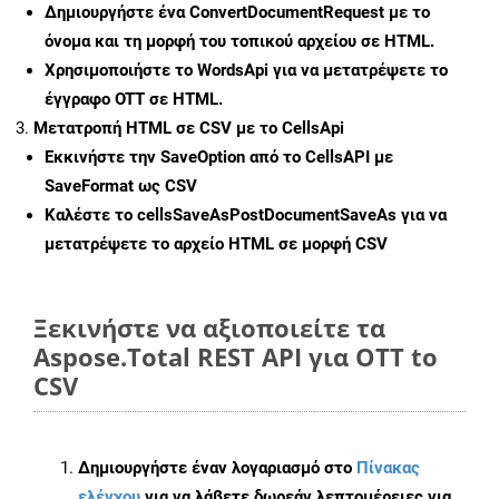
Δημιουργήστε ένα
ConvertDocumentRequest
με το
όνομα και τη μορφή του τοπικού αρχείου σε HTML.
Χρησιμοποιήστε το WordsApi για να μετατρέψετε το
έγγραφο OTT σε HTML.
Μετατροπή HTML σε CSV με το CellsApi
Εκκινήστε την
SaveOption
από το CellsAPI με
SaveFormat ως CSV
Καλέστε το
cellsSaveAsPostDocumentSaveAs
για να
μετατρέψετε το αρχείο HTML σε μορφή
CSV
Ξεκινήστε να αξιοποιείτε τα
Aspose.Total REST API για OTT to
CSV
Δημιουργήστε έναν λογαριασμό στο
Πίνακας
ελέγχου
για να λάβετε δωρεάν λεπτομέρειες για