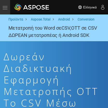
Ελληνικά
Toggle navigation
Προϊόντα
Aspose.Total
Android
Conversion
Μετατροπή του Word σεCSV,OTT σε CSV
ΔΩΡΕΑΝ μετατροπέας ή Android SDK
Δωρεάν
Διαδικτυακή
Εφαρμογή
Μετατροπής OTT
To CSV Μέσω